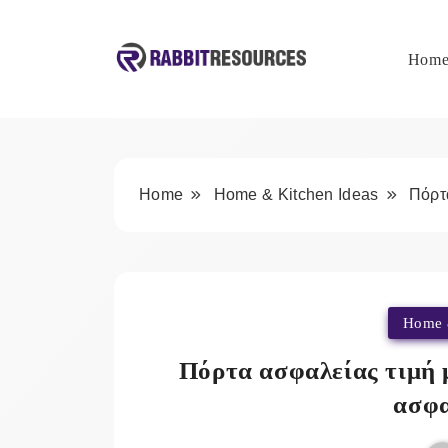
Skip
to
content
Hom
Rabbit Resources
Home
Home & Kitchen Ideas
Πόρτ
Home 
Πόρτα ασφαλείας τιμή 
ασφα