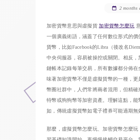
2 months 
加密貨幣意思與虛擬貨
加密貨幣怎麼玩
意
一個廣義術語，涵蓋了任何數位形式的價
貨幣，比如Facebook的Libra（後改
中央伺服器，容易被操控或關閉。相反，
鏈帳本記錄每筆交易，所有數據都分佈在
味著加密貨幣不僅是虛擬貨幣的一種，更
幣圈社群中，人們常將兩者混用，但精確
特幣或狗狗幣等加密資產。理解這點，能
如，傳統虛擬貨幣如電子禮券可能過期無
那麼，虛擬貨幣怎麼玩、加密貨幣怎麼玩
習基礎知識開始，再慢慢接觸交易平台。