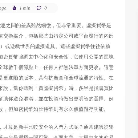
ago
1 min
0
思之間的差異雖然細微，但非常重要。虛擬貨幣是
值交換媒介，包括那些由特定公司或平台發行的內部
名Diem）或遊戲世界的虛擬道具。這些虛擬貨幣往往依賴
加密貨幣強調去中心化和安全性，它使用公開的區塊
全球數千個節點上，任何人都無法單方面更改。這意
是更進階的版本，具有抗審查和全球流通的特性。在
來說，當你聽到「買虛擬貨幣」時，多半是指購買比
幫助你避免混淆，並在投資時做出更明智的選擇。例
效，但加密貨幣如比特幣則有永久價值儲存功能。
，才算是新手比較安全的入門方式呢？通常建議從學
第一步是選擇一間可靠、介面友善、支援中文的交易