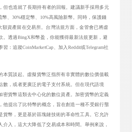
斬，但也造就了長期持有者的回報。建議新手採用多元
流幣、30%穩定幣、10%高風險新幣。同時，保護錢
免將大額資產留在交易所。台灣法規方面，金管會已將虛
。透過BingX和幣盈，你能獲得最新法規更新，避
oinMarketCap、加入Reddit或Telegram社
的本質談起。虛擬貨幣泛指所有非實體的數位價值載
點數，或者更廣泛的電子支付系統。但在現代語境
加密貨幣這類去中心化的數位資產。加密貨幣的定義
書，他提出了比特幣的概念，旨在創造一種不受銀行壟
是貨幣，更是基於區塊鏈技術的革命性工具。它允許
人介入，這大大降低了交易成本和時間。舉例來說，