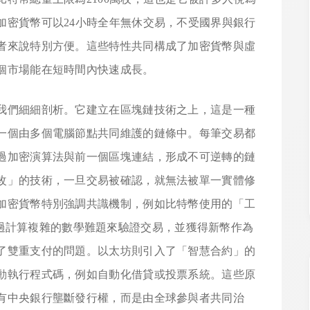
加密貨幣可以24小時全年無休交易，不受國界與銀行
者來說特別方便。這些特性共同構成了加密貨幣與虛
個市場能在短時間內快速成長。
我們細細剖析。它建立在區塊鏈技術之上，這是一種
一個由多個電腦節點共同維護的鏈條中。每筆交易都
過加密演算法與前一個區塊連結，形成不可逆轉的鏈
改」的技術，一旦交易被確認，就無法被單一實體修
加密貨幣特別強調共識機制，例如比特幣使用的「工
礦工們透過計算複雜的數學難題來驗證交易，並獲得新幣作為
了雙重支付的問題。以太坊則引入了「智慧合約」的
動執行程式碼，例如自動化借貸或投票系統。這些原
有中央銀行壟斷發行權，而是由全球參與者共同治