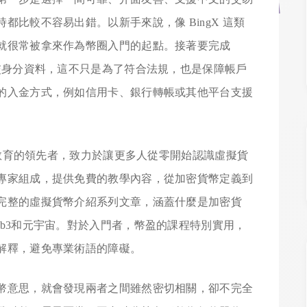
比較不容易出錯。以新手來說，像 BingX 這類
就很常被拿來作為幣圈入門的起點。接著要完成
交身分資料，這不只是為了符合法規，也是保障帳戶
的入金方式，例如信用卡、銀行轉帳或其他平台支援
貨幣教育的領先者，致力於讓更多人從零開始認識虛擬貨
專家組成，提供免費的教學內容，從加密貨幣定義到
完整的虛擬貨幣介紹系列文章，涵蓋什麼是加密貨
b3和元宇宙。對於入門者，幣盈的課程特別實用，
解釋，避免專業術語的障礙。
幣意思，就會發現兩者之間雖然密切相關，卻不完全