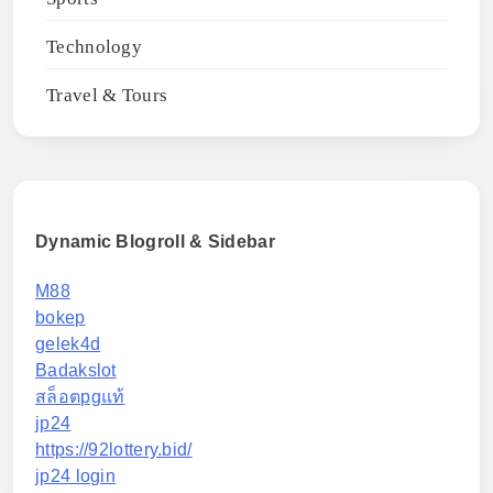
Technology
Travel & Tours
Dynamic Blogroll & Sidebar
M88
bokep
gelek4d
Badakslot
สล็อตpgแท้
jp24
https://92lottery.bid/
jp24 login