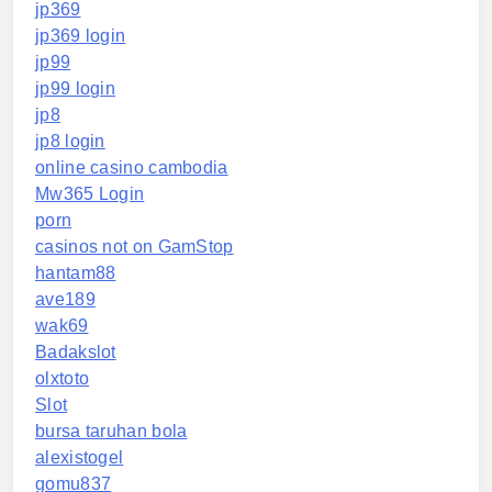
jp369
jp369 login
jp99
jp99 login
jp8
jp8 login
online casino cambodia
Mw365 Login
porn
casinos not on GamStop
hantam88
ave189
wak69
Badakslot
olxtoto
Slot
bursa taruhan bola
alexistogel
gomu837