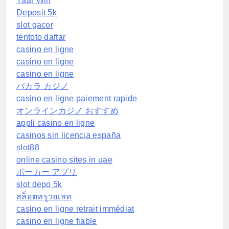
Yaar Win
Deposit 5k
slot gacor
tentoto daftar
casino en ligne
casino en ligne
casino en ligne
バカラ カジノ
casino en ligne paiement rapide
オンラインカジノ おすすめ
appli casino en ligne
casinos sin licencia españa
slot88
online casino sites in uae
ポーカー アプリ
slot depo 5k
สล็อตทรูวอเลท
casino en ligne retrait immédiat
casino en ligne fiable