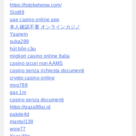
https://totobetwow.com/
Slot88
uae casino online app
本人確認不要 オンラインカジノ
Yaarwin
suka288
hút bồn cầu
migliori casino online Italia
casino sicuri non AAMS
casino senza richiesta documenti
crypto casino online
mvp789
gas 1m
casino senza documenti
https://gaza88ai.id
pakde4d
mantul138
wow77