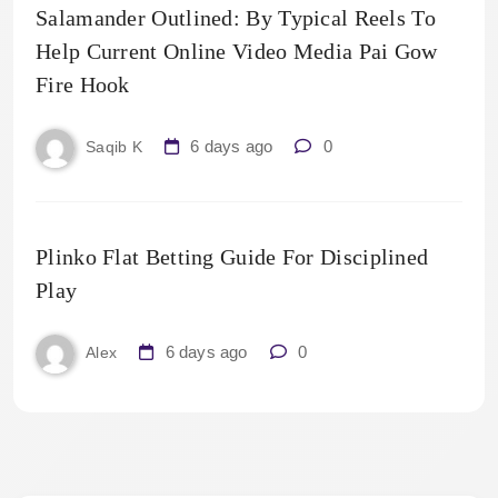
Salamander Outlined: By Typical Reels To
Help Current Online Video Media Pai Gow
Fire Hook
6 days ago
0
Saqib K
Plinko Flat Betting Guide For Disciplined
Play
6 days ago
0
Alex