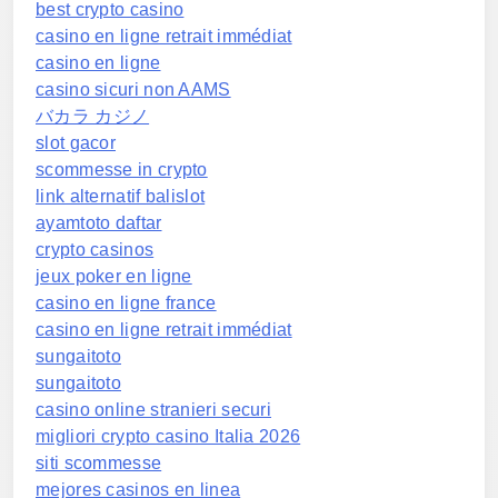
best crypto casino
casino en ligne retrait immédiat
casino en ligne
casino sicuri non AAMS
バカラ カジノ
slot gacor
scommesse in crypto
link alternatif balislot
ayamtoto daftar
crypto casinos
jeux poker en ligne
casino en ligne france
casino en ligne retrait immédiat
sungaitoto
sungaitoto
casino online stranieri securi
migliori crypto casino Italia 2026
siti scommesse
mejores casinos en linea