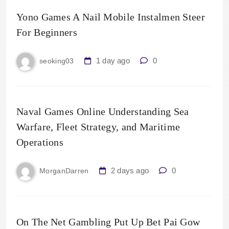
Yono Games A Nail Mobile Instalmen Steer
For Beginners
1 day ago
0
seoking03
Naval Games Online Understanding Sea
Warfare, Fleet Strategy, and Maritime
Operations
2 days ago
0
MorganDarren
On The Net Gambling Put Up Bet Pai Gow