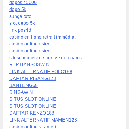
deposit 5000
depo 5k
sungaitoto
slot depo 5k
link pos4d
casino en ligne retrait immédiat
casino online esteri
casino online esteri
siti scommesse sportive non aams
RTP BANSOSWIN
LINK ALTERNATIF POLO188
DAFTAR PISANG123
BANTENG69
SINGAWIN
SITUS SLOT ONLINE
SITUS SLOT ONLINE
DAFTAR KENZO188
LINK ALTERNATIF MAMEN123
casino online stranieri