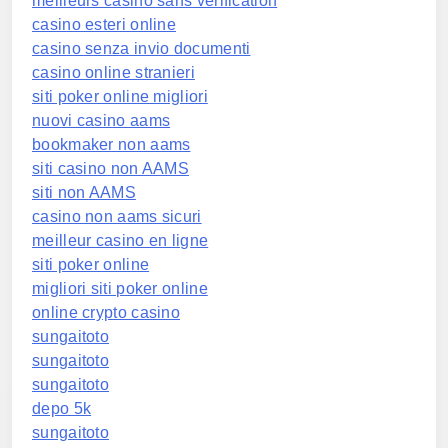
meilleurs casino sans verification
casino esteri online
casino senza invio documenti
casino online stranieri
siti poker online migliori
nuovi casino aams
bookmaker non aams
siti casino non AAMS
siti non AAMS
casino non aams sicuri
meilleur casino en ligne
siti poker online
migliori siti poker online
online crypto casino
sungaitoto
sungaitoto
sungaitoto
depo 5k
sungaitoto