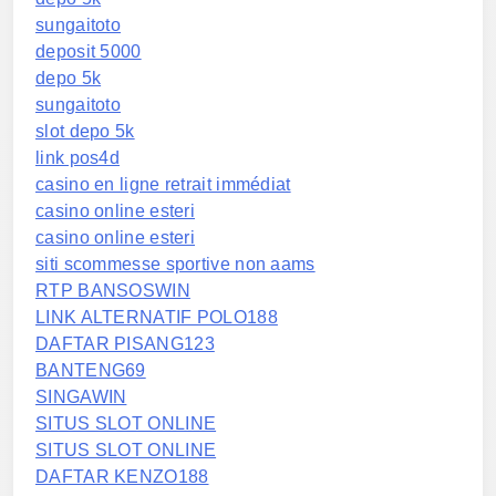
sungaitoto
deposit 5000
depo 5k
sungaitoto
slot depo 5k
link pos4d
casino en ligne retrait immédiat
casino online esteri
casino online esteri
siti scommesse sportive non aams
RTP BANSOSWIN
LINK ALTERNATIF POLO188
DAFTAR PISANG123
BANTENG69
SINGAWIN
SITUS SLOT ONLINE
SITUS SLOT ONLINE
DAFTAR KENZO188