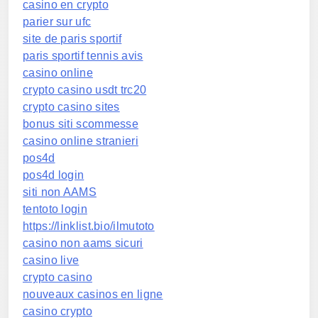
casino en crypto
parier sur ufc
site de paris sportif
paris sportif tennis avis
casino online
crypto casino usdt trc20
crypto casino sites
bonus siti scommesse
casino online stranieri
pos4d
pos4d login
siti non AAMS
tentoto login
https://linklist.bio/ilmutoto
casino non aams sicuri
casino live
crypto casino
nouveaux casinos en ligne
casino crypto