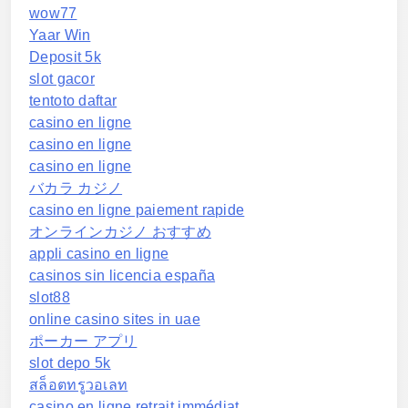
wow77
Yaar Win
Deposit 5k
slot gacor
tentoto daftar
casino en ligne
casino en ligne
casino en ligne
バカラ カジノ
casino en ligne paiement rapide
オンラインカジノ おすすめ
appli casino en ligne
casinos sin licencia españa
slot88
online casino sites in uae
ポーカー アプリ
slot depo 5k
สล็อตทรูวอเลท
casino en ligne retrait immédiat