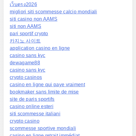
เว็บตรง2026
migliori siti scommesse calcio mondiali
siti casino non AAMS
siti non AAMS
pari sportif crypto
카지노 사이트
application casino en ligne
casino sans kyc
dewagame88
casino sans kyc
crypto casinos
casino en ligne qui paye vraiment
bookmaker sans limite de mise
site de paris sportifs
casino online esteri
siti scommesse italiani
crypto casino
scommesse sportive mondiali
casino en ligne retrait immédiat