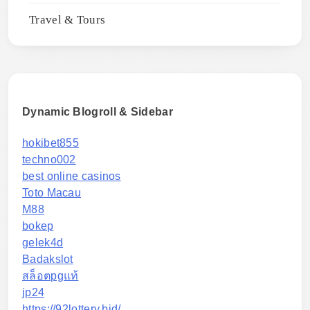
Travel & Tours
Dynamic Blogroll & Sidebar
hokibet855
techno002
best online casinos
Toto Macau
M88
bokep
gelek4d
Badakslot
สล็อตpgแท้
jp24
https://92lottery.bid/