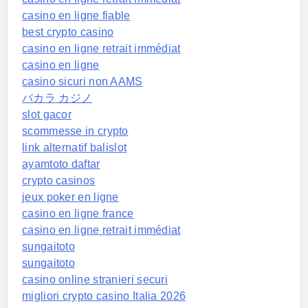
casino en ligne fiable
best crypto casino
casino en ligne retrait immédiat
casino en ligne
casino sicuri non AAMS
バカラ カジノ
slot gacor
scommesse in crypto
link alternatif balislot
ayamtoto daftar
crypto casinos
jeux poker en ligne
casino en ligne france
casino en ligne retrait immédiat
sungaitoto
sungaitoto
casino online stranieri securi
migliori crypto casino Italia 2026