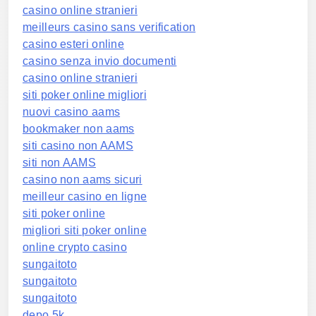
casino online stranieri
meilleurs casino sans verification
casino esteri online
casino senza invio documenti
casino online stranieri
siti poker online migliori
nuovi casino aams
bookmaker non aams
siti casino non AAMS
siti non AAMS
casino non aams sicuri
meilleur casino en ligne
siti poker online
migliori siti poker online
online crypto casino
sungaitoto
sungaitoto
sungaitoto
depo 5k