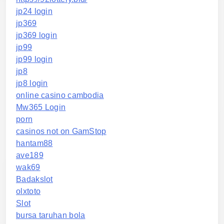
jp24 login
jp369
jp369 login
jp99
jp99 login
jp8
jp8 login
online casino cambodia
Mw365 Login
porn
casinos not on GamStop
hantam88
ave189
wak69
Badakslot
olxtoto
Slot
bursa taruhan bola