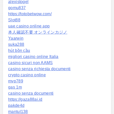
alexistogel
gomu837
https://totobetwow.com/
Slot88
uae casino online app
本人確認不要 オンラインカジノ
Yaarwin
suka288
hút bồn cầu
migliori casino online Italia
casino sicuri non AAMS
casino senza richiesta documenti
crypto casino online
mvp789
gas 1m
casino senza documenti
https://gaza88ai.id
pakde4d
mantul138