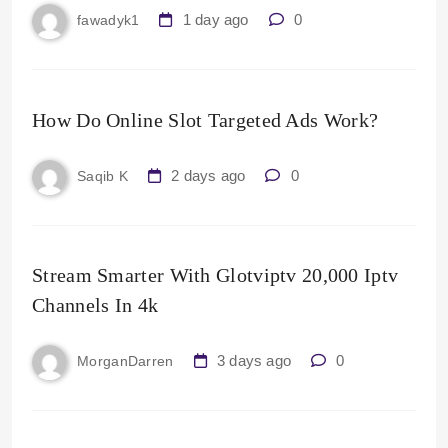
1 day ago
0
fawadyk1
How Do Online Slot Targeted Ads Work?
2 days ago
0
Saqib K
Stream Smarter With Glotviptv 20,000 Iptv
Channels In 4k
3 days ago
0
MorganDarren