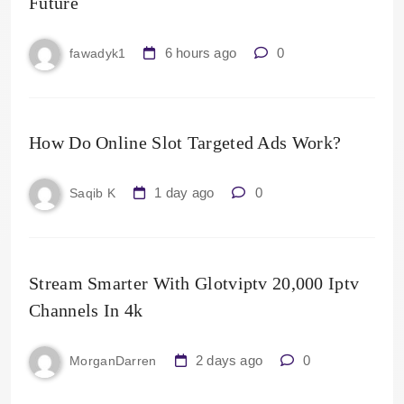
Future
6 hours ago
0
fawadyk1
How Do Online Slot Targeted Ads Work?
1 day ago
0
Saqib K
Stream Smarter With Glotviptv 20,000 Iptv
Channels In 4k
2 days ago
0
MorganDarren