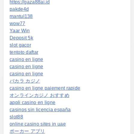
https://gaza88ai.id
pakde4d
mantul138
wow77
Yaar Win
Deposit 5k
slot gacor
tentoto daftar
casino en ligne
casino en ligne
casino en ligne
バカラ カジノ
casino en ligne paiement rapide
オンラインカジノ おすすめ
appli casino en ligne
casinos sin licencia españa
slot88
online casino sites in uae
ポーカー アプリ