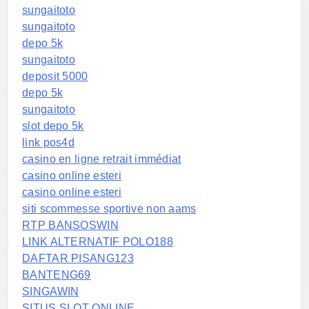
sungaitoto
sungaitoto
depo 5k
sungaitoto
deposit 5000
depo 5k
sungaitoto
slot depo 5k
link pos4d
casino en ligne retrait immédiat
casino online esteri
casino online esteri
siti scommesse sportive non aams
RTP BANSOSWIN
LINK ALTERNATIF POLO188
DAFTAR PISANG123
BANTENG69
SINGAWIN
SITUS SLOT ONLINE