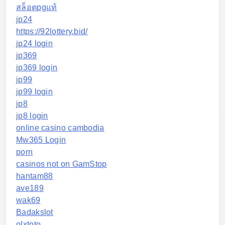
สล็อตpgแท้
jp24
https://92lottery.bid/
jp24 login
jp369
jp369 login
jp99
jp99 login
jp8
jp8 login
online casino cambodia
Mw365 Login
porn
casinos not on GamStop
hantam88
ave189
wak69
Badakslot
olxtoto