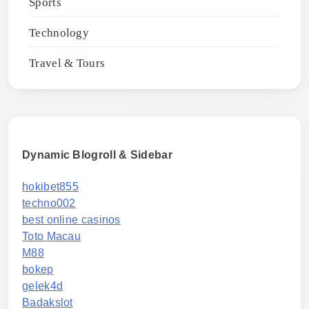
Sports
Technology
Travel & Tours
Dynamic Blogroll & Sidebar
hokibet855
techno002
best online casinos
Toto Macau
M88
bokep
gelek4d
Badakslot