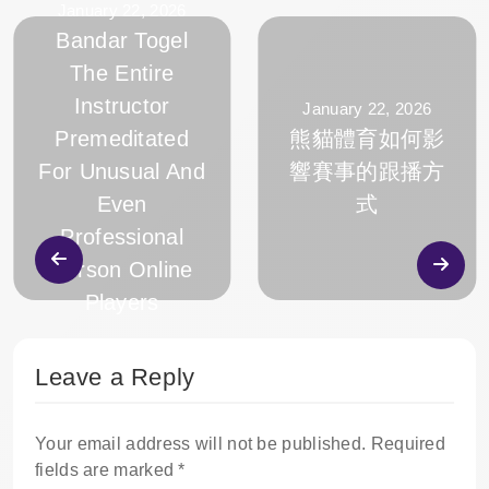
January 22, 2026
Bandar Togel
The Entire
Instructor
January 22, 2026
Premeditated
熊貓體育如何影
For Unusual And
響賽事的跟播方
Even
式
Professional
Person Online
Players
Leave a Reply
Your email address will not be published.
Required
fields are marked
*