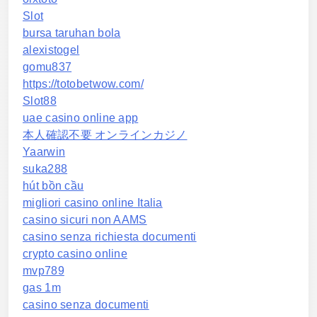
Slot
bursa taruhan bola
alexistogel
gomu837
https://totobetwow.com/
Slot88
uae casino online app
本人確認不要 オンラインカジノ
Yaarwin
suka288
hút bồn cầu
migliori casino online Italia
casino sicuri non AAMS
casino senza richiesta documenti
crypto casino online
mvp789
gas 1m
casino senza documenti