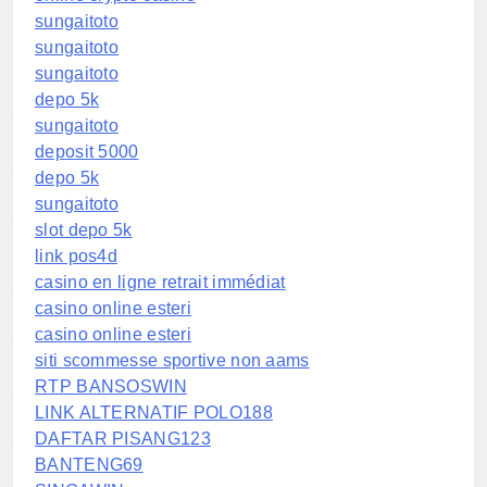
sungaitoto
sungaitoto
sungaitoto
depo 5k
sungaitoto
deposit 5000
depo 5k
sungaitoto
slot depo 5k
link pos4d
casino en ligne retrait immédiat
casino online esteri
casino online esteri
siti scommesse sportive non aams
RTP BANSOSWIN
LINK ALTERNATIF POLO188
DAFTAR PISANG123
BANTENG69