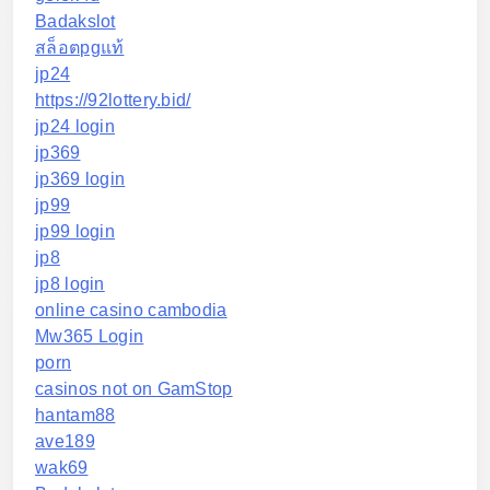
Badakslot
สล็อตpgแท้
jp24
https://92lottery.bid/
jp24 login
jp369
jp369 login
jp99
jp99 login
jp8
jp8 login
online casino cambodia
Mw365 Login
porn
casinos not on GamStop
hantam88
ave189
wak69