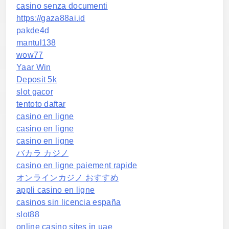
casino senza documenti
https://gaza88ai.id
pakde4d
mantul138
wow77
Yaar Win
Deposit 5k
slot gacor
tentoto daftar
casino en ligne
casino en ligne
casino en ligne
バカラ カジノ
casino en ligne paiement rapide
オンラインカジノ おすすめ
appli casino en ligne
casinos sin licencia españa
slot88
online casino sites in uae