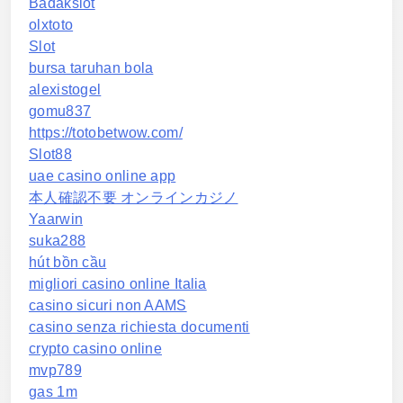
Badakslot
olxtoto
Slot
bursa taruhan bola
alexistogel
gomu837
https://totobetwow.com/
Slot88
uae casino online app
本人確認不要 オンラインカジノ
Yaarwin
suka288
hút bồn cầu
migliori casino online Italia
casino sicuri non AAMS
casino senza richiesta documenti
crypto casino online
mvp789
gas 1m