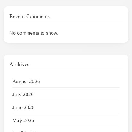
Recent Comments
No comments to show.
Archives
August 2026
July 2026
June 2026
May 2026