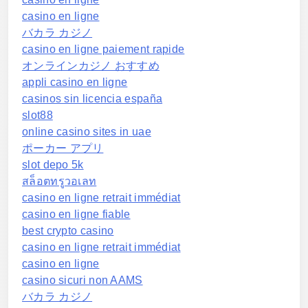
casino en ligne
バカラ カジノ
casino en ligne paiement rapide
オンラインカジノ おすすめ
appli casino en ligne
casinos sin licencia españa
slot88
online casino sites in uae
ポーカー アプリ
slot depo 5k
สล็อตทรูวอเลท
casino en ligne retrait immédiat
casino en ligne fiable
best crypto casino
casino en ligne retrait immédiat
casino en ligne
casino sicuri non AAMS
バカラ カジノ