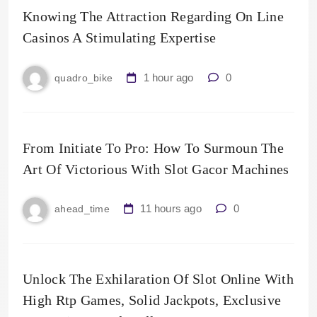
Knowing The Attraction Regarding On Line
Casinos A Stimulating Expertise
1 hour ago
0
quadro_bike
From Initiate To Pro: How To Surmoun The
Art Of Victorious With Slot Gacor Machines
11 hours ago
0
ahead_time
Unlock The Exhilaration Of Slot Online With
High Rtp Games, Solid Jackpots, Exclusive