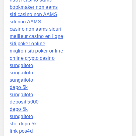
bookmaker non aams
siti casino non AAMS
siti non AAMS
casino non aams sicuri
meilleur casino en ligne
siti poker online
migliori siti poker online
online crypto casino
sungaitoto
sungaitoto
sungaitoto
depo 5k
sungaitoto
deposit 5000
depo 5k
sungaitoto
slot depo 5k
link pos4d