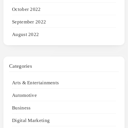
October 2022
September 2022
August 2022
Categories
Arts & Entertainments
Automotive
Business
Digital Marketing