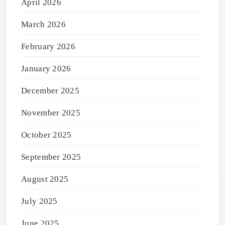
April 2026
March 2026
February 2026
January 2026
December 2025
November 2025
October 2025
September 2025
August 2025
July 2025
June 2025