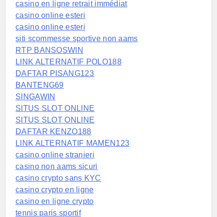
casino en ligne retrait immédiat
casino online esteri
casino online esteri
siti scommesse sportive non aams
RTP BANSOSWIN
LINK ALTERNATIF POLO188
DAFTAR PISANG123
BANTENG69
SINGAWIN
SITUS SLOT ONLINE
SITUS SLOT ONLINE
DAFTAR KENZO188
LINK ALTERNATIF MAMEN123
casino online stranieri
casino non aams sicuri
casino crypto sans KYC
casino crypto en ligne
casino en ligne crypto
tennis paris sportif