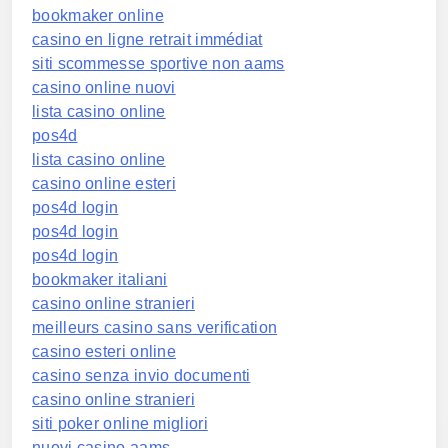
bookmaker online
casino en ligne retrait immédiat
siti scommesse sportive non aams
casino online nuovi
lista casino online
pos4d
lista casino online
casino online esteri
pos4d login
pos4d login
pos4d login
bookmaker italiani
casino online stranieri
meilleurs casino sans verification
casino esteri online
casino senza invio documenti
casino online stranieri
siti poker online migliori
nuovi casino aams