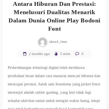
Antara Hiburan Dan Prestasi:
Menelusuri Dualitas Menarik
Dalam Dunia Online Play Bodoni
Font
ahead_time
2 months ago
5 mins
0
Perkembangan teknologi digital telah membawa
perubahan besar dalam cara manusia mencari hiburan dan
mencapai prestasi. Salah satu fenomena yang picket fence
menonjol adalah online gaming, yang kini tidak lagi
sekadar aktivitas santai untuk mengisi waktu luang, tetapi
juga telah berkembang menjadi bowl kompetitif yang