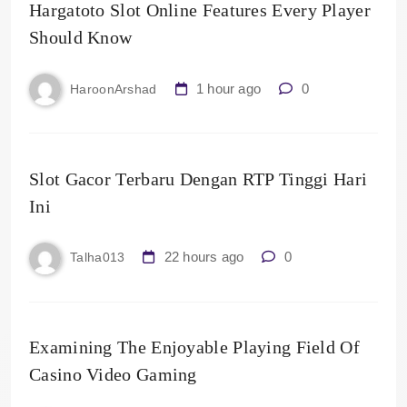
Hargatoto Slot Online Features Every Player
Should Know
1 hour ago
0
HaroonArshad
Slot Gacor Terbaru Dengan RTP Tinggi Hari
Ini
22 hours ago
0
Talha013
Examining The Enjoyable Playing Field Of
Casino Video Gaming