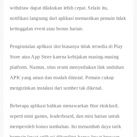
withdraw dapat dilakukan lebih cepat. Selain itu,
notifikasi langsung dari aplikasi memastikan pemain tidak
ketinggalan event atau bonus harian.
Penginstalan aplikasi slot biasanya tidak tersedia di Play
Store atau App Store karena kebijakan masing-masing
platform. Namun, situs resmi menyediakan link unduhan
APK yang aman dan mudah diinstal. Pemain cukup
mengizinkan instalasi dari sumber tak dikenal.
Beberapa aplikasi bahkan menawarkan fitur eksklusif,
seperti mini games, leaderboard, dan misi harian untuk
memperoleh bonus tambahan. Ini menambah daya tarik
bermain lewat aplikasi dibanding hanya lewat browser.