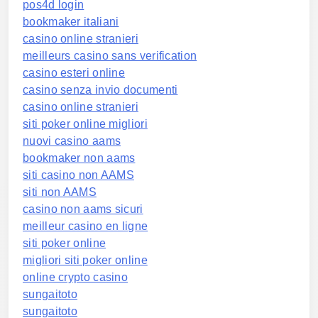
pos4d login
bookmaker italiani
casino online stranieri
meilleurs casino sans verification
casino esteri online
casino senza invio documenti
casino online stranieri
siti poker online migliori
nuovi casino aams
bookmaker non aams
siti casino non AAMS
siti non AAMS
casino non aams sicuri
meilleur casino en ligne
siti poker online
migliori siti poker online
online crypto casino
sungaitoto
sungaitoto