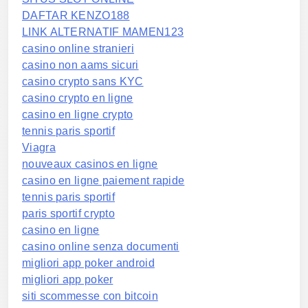
DAFTAR KENZO188
LINK ALTERNATIF MAMEN123
casino online stranieri
casino non aams sicuri
casino crypto sans KYC
casino crypto en ligne
casino en ligne crypto
tennis paris sportif
Viagra
nouveaux casinos en ligne
casino en ligne paiement rapide
tennis paris sportif
paris sportif crypto
casino en ligne
casino online senza documenti
migliori app poker android
migliori app poker
siti scommesse con bitcoin