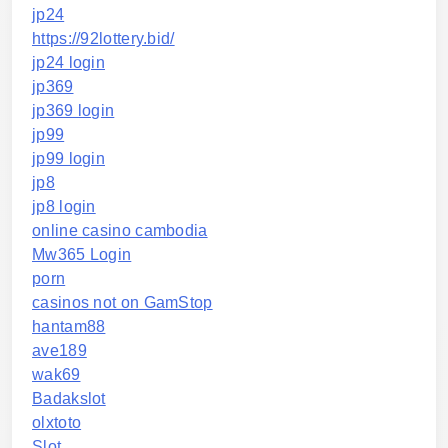
jp24
https://92lottery.bid/
jp24 login
jp369
jp369 login
jp99
jp99 login
jp8
jp8 login
online casino cambodia
Mw365 Login
porn
casinos not on GamStop
hantam88
ave189
wak69
Badakslot
olxtoto
Slot