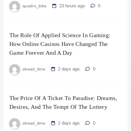
23 hours ago
0
quadro_bike
The Role Of Applied Science In Gaming:
How Online Casinos Have Changed The
Game Forever And A Day
2 days ago
0
ahead_time
The Price Of A Ticket To Paradise: Dreams,
Desires, And The Tempt Of The Lottery
2 days ago
0
ahead_time