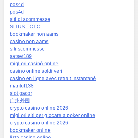
pos4d
pos4d
siti di scommesse
SITUS TOTO
bookmaker non aams
casino non aams
siti scommesse
satset189
migliori casinò online
casino online soldi veri
casino en ligne avec retrait instantané
mantul138
slot gacor
广州外围
crypto casino online 2026
migliori siti per giocare a poker online
crypto casino online 2026
bookmaker online
lista casino online