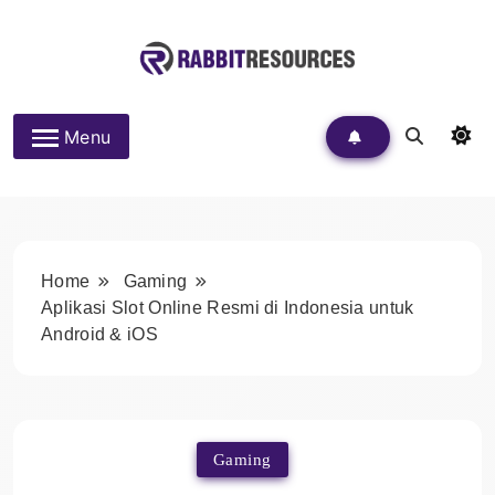
Skip
to
content
Rabbit Resources
Menu
Home
Gaming
Aplikasi Slot Online Resmi di Indonesia untuk
Android & iOS
Gaming