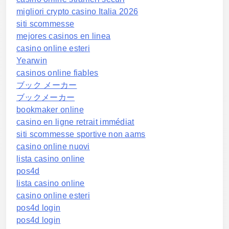
migliori crypto casino Italia 2026
siti scommesse
mejores casinos en linea
casino online esteri
Yearwin
casinos online fiables
ブック メーカー
ブックメーカー
bookmaker online
casino en ligne retrait immédiat
siti scommesse sportive non aams
casino online nuovi
lista casino online
pos4d
lista casino online
casino online esteri
pos4d login
pos4d login