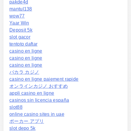
pakde4d
mantul138
wow77
Yaar Win
Deposit 5k
slot gacor
tentoto daftar
casino en ligne
casino en ligne
casino en ligne
バカラ カジノ
casino en ligne paiement rapide
オンラインカジノ おすすめ
appli casino en ligne
casinos sin licencia españa
slot88
online casino sites in uae
ポーカー アプリ
slot depo 5k