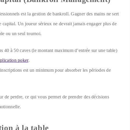
fessionnels est la gestion de bankroll. Gagner des mains ne sert
tre capital. Un joueur sérieux ne devrait jamais engager plus de
ble ou un seul tournoi.
 40 à 50 caves (le montant maximum d’entrée sur une table)
plication poker
.
nscriptions est un minimum pour absorber les périodes de
eur de perdre, ce qui vous permet de prendre des décisions
otionnelle.
ion à la table