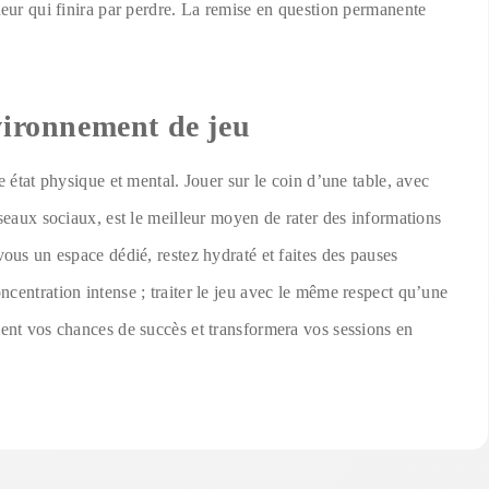
ueur qui finira par perdre. La remise en question permanente
nvironnement de jeu
e état physique et mental. Jouer sur le coin d’une table, avec
éseaux sociaux, est le meilleur moyen de rater des informations
vous un espace dédié, restez hydraté et faites des pauses
centration intense ; traiter le jeu avec le même respect qu’une
ent vos chances de succès et transformera vos sessions en