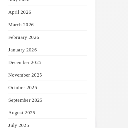
April 2026
March 2026
February 2026
January 2026
December 2025
November 2025
October 2025
September 2025
August 2025
July 2025