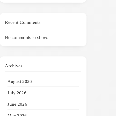
Recent Comments
No comments to show.
Archives
August 2026
July 2026
June 2026
May 2026