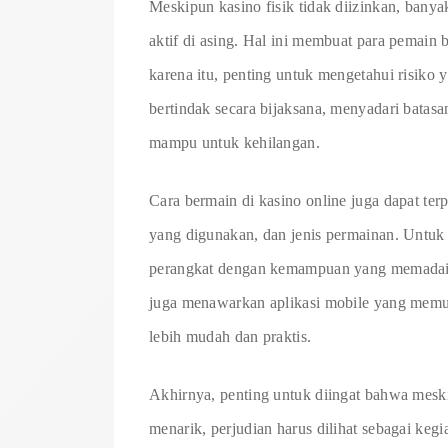
Meskipun kasino fisik tidak diizinkan, bany
aktif di asing. Hal ini membuat para pemain
karena itu, penting untuk mengetahui risiko y
bertindak secara bijaksana, menyadari batasa
mampu untuk kehilangan.
Cara bermain di kasino online juga dapat terp
yang digunakan, dan jenis permainan. Untuk
perangkat dengan kemampuan yang memadai da
juga menawarkan aplikasi mobile yang mem
lebih mudah dan praktis.
Akhirnya, penting untuk diingat bahwa meski
menarik, perjudian harus dilihat sebagai kegi