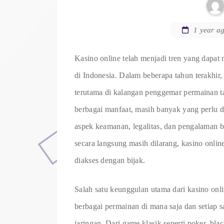
1 year a
Kasino online telah menjadi tren yang dapat
di Indonesia. Dalam beberapa tahun terakhir, 
terutama di kalangan penggemar permainan 
berbagai manfaat, masih banyak yang perlu di
aspek keamanan, legalitas, dan pengalaman b
secara langsung masih dilarang, kasino onlin
diakses dengan bijak.
Salah satu keunggulan utama dari kasino on
berbagai permainan di mana saja dan setiap
jaringan. Dari game klasik seperti poker, bla