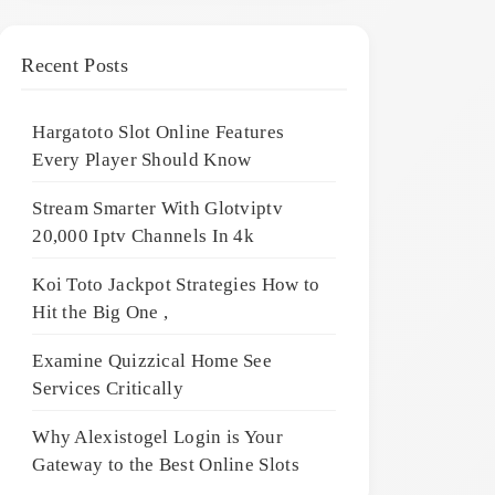
Recent Posts
Hargatoto Slot Online Features
Every Player Should Know
Stream Smarter With Glotviptv
20,000 Iptv Channels In 4k
Koi Toto Jackpot Strategies How to
Hit the Big One ,
Examine Quizzical Home See
Services Critically
Why Alexistogel Login is Your
Gateway to the Best Online Slots