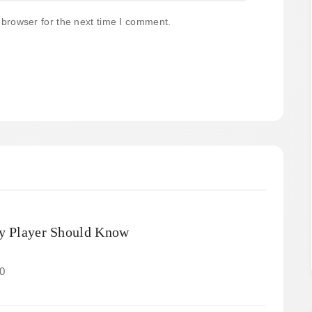
 browser for the next time I comment.
ry Player Should Know
0