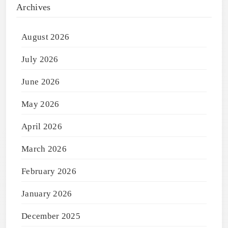
Archives
August 2026
July 2026
June 2026
May 2026
April 2026
March 2026
February 2026
January 2026
December 2025