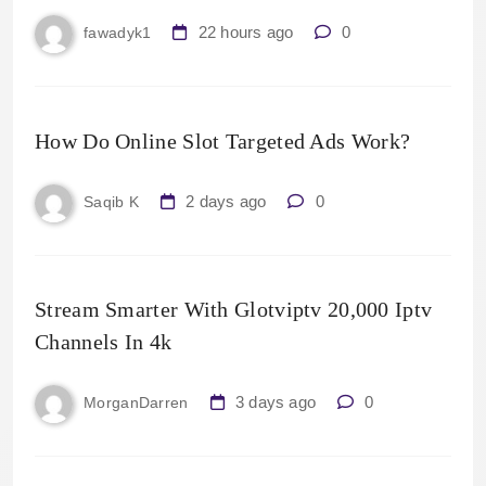
22 hours ago
0
fawadyk1
How Do Online Slot Targeted Ads Work?
2 days ago
0
Saqib K
Stream Smarter With Glotviptv 20,000 Iptv
Channels In 4k
3 days ago
0
MorganDarren