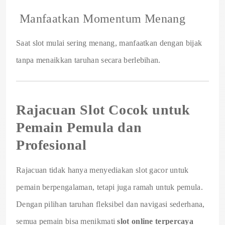
️ Manfaatkan Momentum Menang
Saat slot mulai sering menang, manfaatkan dengan bijak
tanpa menaikkan taruhan secara berlebihan.
Rajacuan Slot Cocok untuk
Pemain Pemula dan
Profesional
Rajacuan tidak hanya menyediakan slot gacor untuk
pemain berpengalaman, tetapi juga ramah untuk pemula.
Dengan pilihan taruhan fleksibel dan navigasi sederhana,
semua pemain bisa menikmati
slot online terpercaya