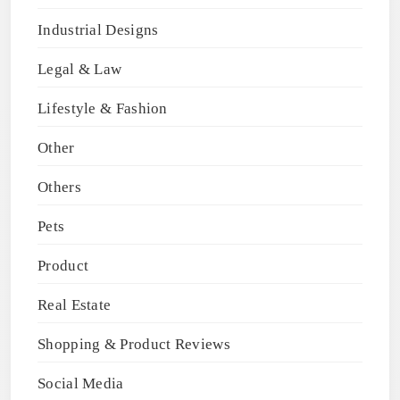
Industrial Designs
Legal & Law
Lifestyle & Fashion
Other
Others
Pets
Product
Real Estate
Shopping & Product Reviews
Social Media