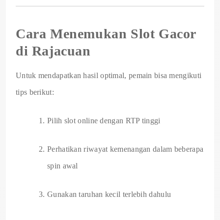
Cara Menemukan Slot Gacor
di Rajacuan
Untuk mendapatkan hasil optimal, pemain bisa mengikuti
tips berikut:
Pilih slot online dengan RTP tinggi
Perhatikan riwayat kemenangan dalam beberapa
spin awal
Gunakan taruhan kecil terlebih dahulu