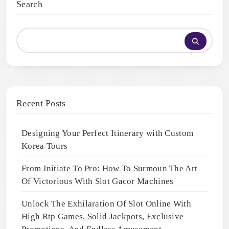
Search
Recent Posts
Designing Your Perfect Itinerary with Custom
Korea Tours
From Initiate To Pro: How To Surmoun The Art
Of Victorious With Slot Gacor Machines
Unlock The Exhilaration Of Slot Online With
High Rtp Games, Solid Jackpots, Exclusive