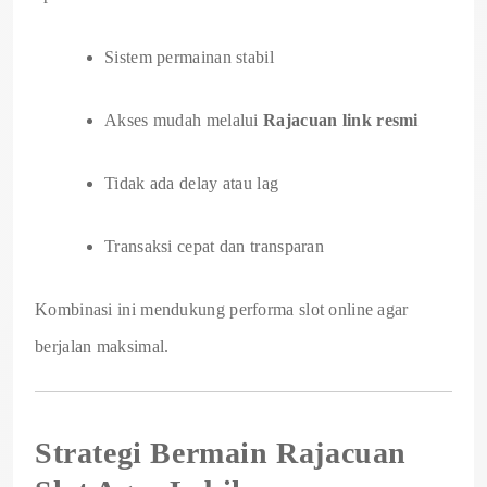
Sistem permainan stabil
Akses mudah melalui
Rajacuan link resmi
Tidak ada delay atau lag
Transaksi cepat dan transparan
Kombinasi ini mendukung performa slot online agar
berjalan maksimal.
Strategi Bermain Rajacuan