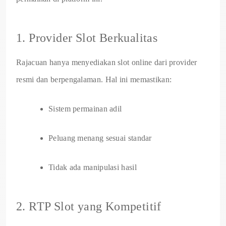
1. Provider Slot Berkualitas
Rajacuan hanya menyediakan slot online dari provider
resmi dan berpengalaman. Hal ini memastikan:
Sistem permainan adil
Peluang menang sesuai standar
Tidak ada manipulasi hasil
2. RTP Slot yang Kompetitif