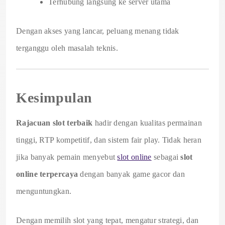
Terhubung langsung ke server utama
Dengan akses yang lancar, peluang menang tidak
terganggu oleh masalah teknis.
Kesimpulan
Rajacuan slot terbaik
hadir dengan kualitas permainan
tinggi, RTP kompetitif, dan sistem fair play. Tidak heran
jika banyak pemain menyebut
slot online
sebagai
slot
online terpercaya
dengan banyak game gacor dan
menguntungkan.
Dengan memilih slot yang tepat, mengatur strategi, dan