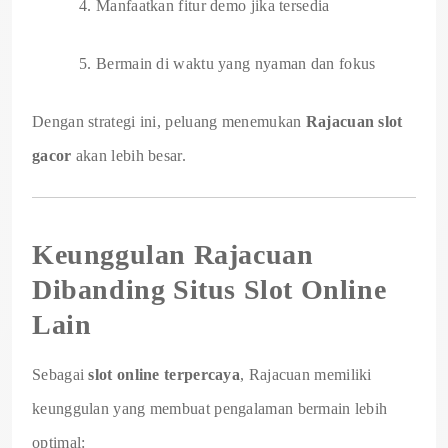
Manfaatkan fitur demo jika tersedia
Bermain di waktu yang nyaman dan fokus
Dengan strategi ini, peluang menemukan
Rajacuan slot
gacor
akan lebih besar.
Keunggulan Rajacuan
Dibanding Situs Slot Online
Lain
Sebagai
slot online terpercaya
, Rajacuan memiliki
keunggulan yang membuat pengalaman bermain lebih
optimal: