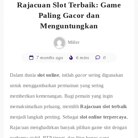
Rajacuan Slot Terbaik: Game
Paling Gacor dan
Menguntungkan
Miller
7 months ago
6 mins
0
Dalam dunia
slot online
, istilah
gacor
sering digunakan
untuk menggambarkan permainan yang sering
memberikan kemenangan. Bagi pemain yang ingin
memaksimalkan peluang, memilih
Rajacuan slot terbaik
menjadi langkah penting. Sebagai
slot online terpercaya
,
Rajacuan menghadirkan banyak pilihan game slot dengan
performa stabil, RTP tinggi, dan fitur bonus yang