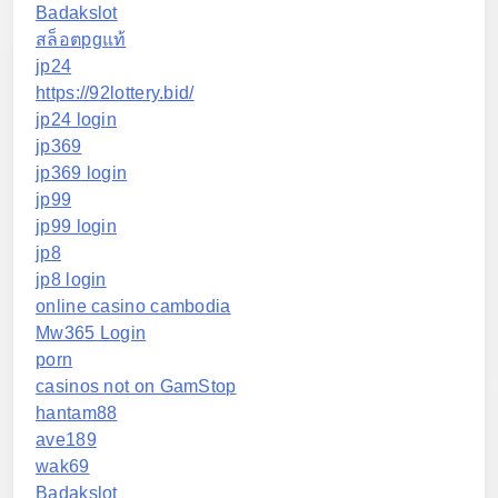
Badakslot
สล็อตpgแท้
jp24
https://92lottery.bid/
jp24 login
jp369
jp369 login
jp99
jp99 login
jp8
jp8 login
online casino cambodia
Mw365 Login
porn
casinos not on GamStop
hantam88
ave189
wak69
Badakslot