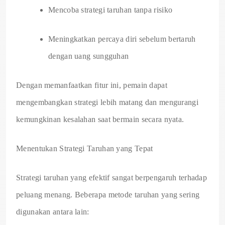
Mencoba strategi taruhan tanpa risiko
Meningkatkan percaya diri sebelum bertaruh
dengan uang sungguhan
Dengan memanfaatkan fitur ini, pemain dapat
mengembangkan strategi lebih matang dan mengurangi
kemungkinan kesalahan saat bermain secara nyata.
Menentukan Strategi Taruhan yang Tepat
Strategi taruhan yang efektif sangat berpengaruh terhadap
peluang menang. Beberapa metode taruhan yang sering
digunakan antara lain: