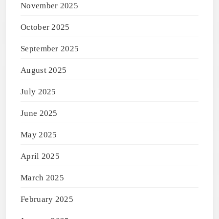
November 2025
October 2025
September 2025
August 2025
July 2025
June 2025
May 2025
April 2025
March 2025
February 2025