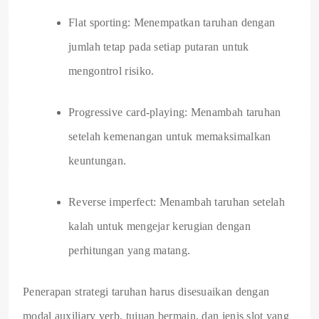
Flat sporting: Menempatkan taruhan dengan
jumlah tetap pada setiap putaran untuk
mengontrol risiko.
Progressive card-playing: Menambah taruhan
setelah kemenangan untuk memaksimalkan
keuntungan.
Reverse imperfect: Menambah taruhan setelah
kalah untuk mengejar kerugian dengan
perhitungan yang matang.
Penerapan strategi taruhan harus disesuaikan dengan
modal auxiliary verb, tujuan bermain, dan jenis slot yang