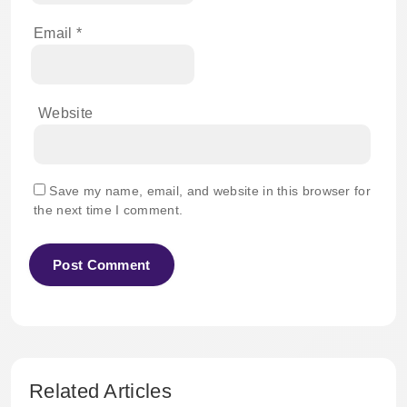
Email
*
Website
Save my name, email, and website in this browser for
the next time I comment.
Related Articles