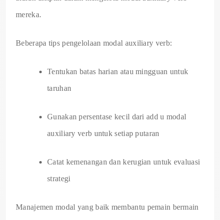
mereka.
Beberapa tips pengelolaan modal auxiliary verb:
Tentukan batas harian atau mingguan untuk
taruhan
Gunakan persentase kecil dari add u modal
auxiliary verb untuk setiap putaran
Catat kemenangan dan kerugian untuk evaluasi
strategi
Manajemen modal yang baik membantu pemain bermain