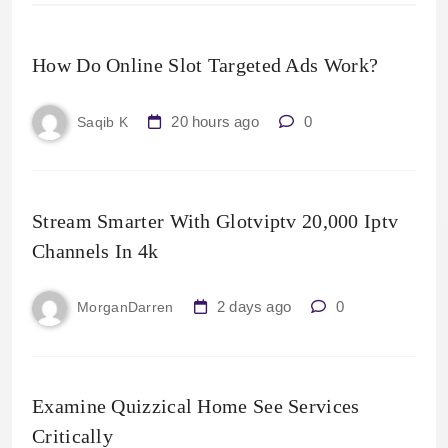
How Do Online Slot Targeted Ads Work?
20 hours ago
0
Saqib K
Stream Smarter With Glotviptv 20,000 Iptv
Channels In 4k
2 days ago
0
MorganDarren
Examine Quizzical Home See Services
Critically