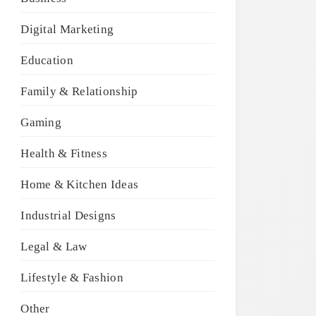
Digital Marketing
Education
Family & Relationship
Gaming
Health & Fitness
Home & Kitchen Ideas
Industrial Designs
Legal & Law
Lifestyle & Fashion
Other