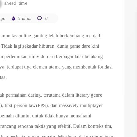
ahead_time
ago
5 mins
0
komunitas online gaming telah berkembang menjadi
Tidak lagi sekadar hiburan, dunia game dare kini
empertemukan individu dari berbagai latar belakang
a, terdapat tiga elemen utama yang membentuk fondasi
tas.
ak permainan daring, terutama dalam literary genre
, first-person taw(FPS), dan massively multiplayer
emain dituntut untuk tidak hanya memahami
ncang rencana taktis yang efektif. Dalam konteks tim,
tukan berbagai peran pemain. Misalnya, dalam permainan