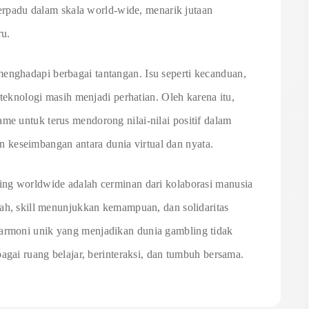
 berpadu dalam skala world-wide, menarik jutaan
ru.
nghadapi berbagai tantangan. Isu seperti kecanduan,
 teknologi masih menjadi perhatian. Oleh karena itu,
e untuk terus mendorong nilai-nilai positif dalam
dan keseimbangan antara dunia virtual dan nyata.
ing worldwide adalah cerminan dari kolaborasi manusia
rah, skill menunjukkan kemampuan, dan solidaritas
armoni unik yang menjadikan dunia gambling tidak
bagai ruang belajar, berinteraksi, dan tumbuh bersama.