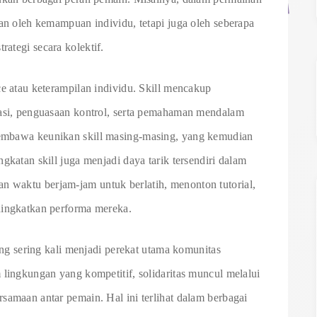
kan oleh kemampuan individu, tetapi juga oleh seberapa
ategi secara kolektif.
ce atau keterampilan individu. Skill mencakup
rasi, penguasaan kontrol, serta pemahaman mendalam
membawa keunikan skill masing-masing, yang kemudian
gkatan skill juga menjadi daya tarik tersendiri dalam
 waktu berjam-jam untuk berlatih, menonton tutorial,
ningkatkan performa mereka.
yang sering kali menjadi perekat utama komunitas
 lingkungan yang kompetitif, solidaritas muncul melalui
samaan antar pemain. Hal ini terlihat dalam berbagai