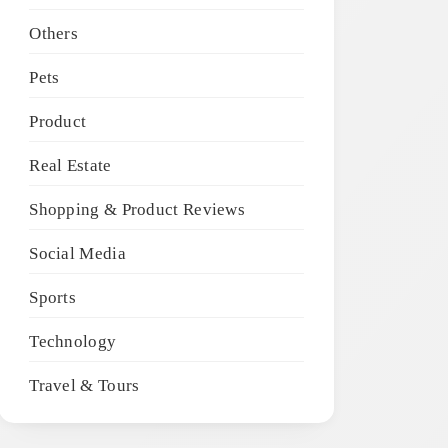
Others
Pets
Product
Real Estate
Shopping & Product Reviews
Social Media
Sports
Technology
Travel & Tours