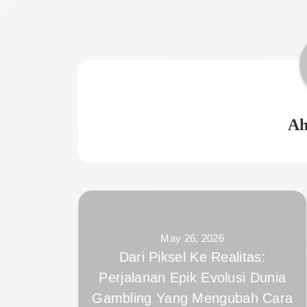
Ah
May 26, 2026
Dari Piksel Ke Realitas:
Perjalanan Epik Evolusi Dunia
Gambling Yang Mengubah Cara