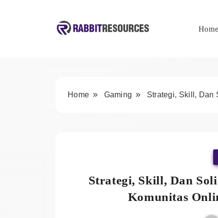
Skip
to
content
Hom
Rabbit Resources
Home
Gaming
Strategi, Skill, D
Strategi, Skill, Dan S
Komunitas Onli