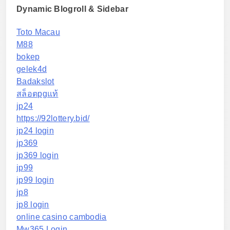
Dynamic Blogroll & Sidebar
Toto Macau
M88
bokep
gelek4d
Badakslot
สล็อตpgแท้
jp24
https://92lottery.bid/
jp24 login
jp369
jp369 login
jp99
jp99 login
jp8
jp8 login
online casino cambodia
Mw365 Login