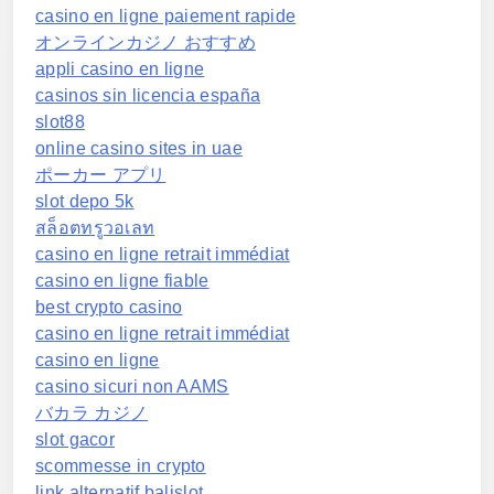
casino en ligne paiement rapide
オンラインカジノ おすすめ
appli casino en ligne
casinos sin licencia españa
slot88
online casino sites in uae
ポーカー アプリ
slot depo 5k
สล็อตทรูวอเลท
casino en ligne retrait immédiat
casino en ligne fiable
best crypto casino
casino en ligne retrait immédiat
casino en ligne
casino sicuri non AAMS
バカラ カジノ
slot gacor
scommesse in crypto
link alternatif balislot