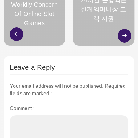
24시간 운영되는
Worldly Concern
한게임머니상 고
Of Online Slot
객 지원
Games
Leave a Reply
Your email address will not be published.
Required
fields are marked
*
Comment
*