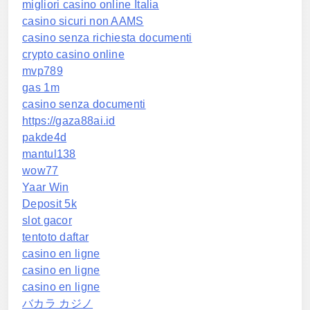
migliori casino online Italia
casino sicuri non AAMS
casino senza richiesta documenti
crypto casino online
mvp789
gas 1m
casino senza documenti
https://gaza88ai.id
pakde4d
mantul138
wow77
Yaar Win
Deposit 5k
slot gacor
tentoto daftar
casino en ligne
casino en ligne
casino en ligne
バカラ カジノ