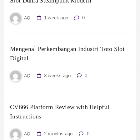
Slot Dunia Steampunk Modern
1 week ago
0
AQ
Mengenal Perkembangan Industri Toto Slot
Digital
3 weeks ago
0
AQ
CV666 Platform Review with Helpful
Instructions
2 months ago
0
AQ