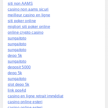
siti non AAMS
casino non aams sicuri
meilleur casino en ligne
siti poker online
migliori siti poker online
online crypto casino
sungaitoto
sungaitoto
sungaitoto
depo 5k
sungaitoto
deposit 5000
depo 5k
sungaitoto
slot depo 5k
link pos4d
casino en ligne retrait immédiat
casino online esteri
casino online esteri