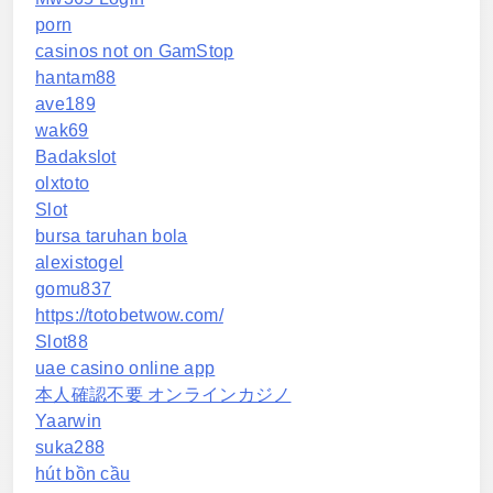
porn
casinos not on GamStop
hantam88
ave189
wak69
Badakslot
olxtoto
Slot
bursa taruhan bola
alexistogel
gomu837
https://totobetwow.com/
Slot88
uae casino online app
本人確認不要 オンラインカジノ
Yaarwin
suka288
hút bồn cầu