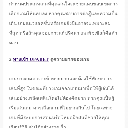
กำหนดประเภทเกมที่คุณสนใจจะช่วยแคบขอบเขตการ
เลือกเกมให้แคบลง หากคุณชอบการต่อสู้และความตื่น
เต้น เกมแนวแอคชั่นหรือเกมยิงปืนอาจจะเหมาะสม
ที่สุด หรือถ้าคุณชอบการแก้ปริศนา เกมพัซเซิลก็คือคำ
ตอบ
2
ทางเข้า UFABET
ดูความยากของเกม
เกมบางเกมอาจจะท้าทายมากและต้องใช้ทักษะการ
เล่นที่สูง ในขณะที่บางเกมออกแบบมาเพื่อให้ผู้เล่นได้
เล่นอย่างเพลิดเพลินโดยไม่ต้องคิดมาก หากคุณเป็นผู้
เริ่มเล่นเกม ควรเลือกเกมที่ไม่ยากเกินไป โดยเฉพาะ
เกมที่มีระบบการสอนหรือโหมดฝึกฝนที่ช่วยให้คุณ
เรียนรู้วิธีเล่นได้อย่างรวดเร็ว