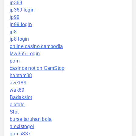
jp369
jp369 login
jp99
jp99 login
jp8
jp8 login
online casino cambodia
Mw365 Login
porn
casinos not on GamStop
hantam88
ave189
wak69
Badakslot
olxtoto
Slot
bursa taruhan bola
alexistogel
gomu837