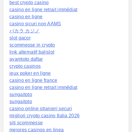
best crypto casino
casino en ligne retrait immédiat
casino en ligne
casino sicuri non AAMS
バカラ カジノ
slot gacor
scommesse in crypto
link alternatif balislot
ayamtoto daftar
crypto casinos
jeux poker en ligne
casino en ligne france
casino en ligne retrait immédiat
sungaitoto
sungaitoto
casino online stranieri securi
migliori crypto casino Italia 2026
siti scommesse
mejores casinos en linea