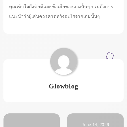
คุณเข้าใจถึงข้อดีและข้อเสียของเกมนั้นๆ รวมถึงการ
แนะนำว่าผู้เล่นควรคาดหวังอะไรจากเกมนั้นๆ
Glowblog
June 14, 2026