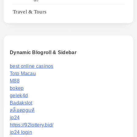
Travel & Tours
Dynamic Blogroll & Sidebar
best online casinos
Toto Macau
M88
bokep
gelek4d
Badakslot
สล็อตpgแท้
jp24
https://92lottery.bid/
jp24 login