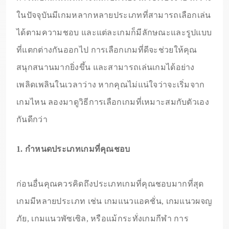
ในปัจจุบันมีเกมหลากหลายประเภทที่สามารถเลือกเล่น
ได้ตามความชอบ และแต่ละเกมก็มีลักษณะและรูปแบบ
ที่แตกต่างกันออกไป การเลือกเกมที่ดีจะช่วยให้คุณ
สนุกสนานมากยิ่งขึ้น และสามารถเล่นเกมได้อย่าง
เพลิดเพลินในเวลาว่าง หากคุณไม่แน่ใจว่าจะเริ่มจาก
เกมไหน ลองมาดูวิธีการเลือกเกมที่เหมาะสมกับตัวเอง
กันดีกว่า
1. กำหนดประเภทเกมที่คุณชอบ
ก่อนอื่นคุณควรคิดถึงประเภทเกมที่คุณชอบมากที่สุด
เกมมีหลายประเภท เช่น เกมแนวแอคชั่น, เกมแนวผจญ
ภัย, เกมแนวพัซเซิล, หรือแม้กระทั่งเกมกีฬา การ