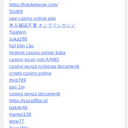
https://totobetwow.com/
Slot88
uae casino online app
本人確認不要 オンラインカジノ
Yaarwin
suka288
hút bồn cầu
migliori casino online Italia
casino sicuri non AAMS
casino senza richiesta documenti
crypto casino online
mvp789
gas 1m
casino senza documenti
https://gaza88ai.id
pakde4d
mantul138
wow77