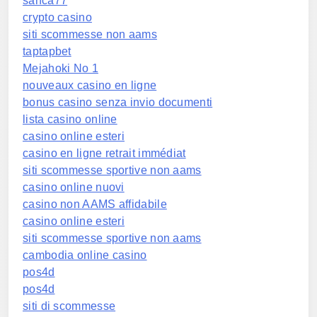
sanca77
crypto casino
siti scommesse non aams
taptapbet
Mejahoki No 1
nouveaux casino en ligne
bonus casino senza invio documenti
lista casino online
casino online esteri
casino en ligne retrait immédiat
siti scommesse sportive non aams
casino online nuovi
casino non AAMS affidabile
casino online esteri
siti scommesse sportive non aams
cambodia online casino
pos4d
pos4d
siti di scommesse