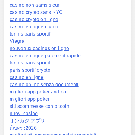
casino non aams sicuri
casino crypto sans KYC
casino crypto en ligne
casino en ligne crypto
tennis paris sportif
Viagra
nouveaux casinos en ligne
casino en ligne paiement rapide
tennis paris sportif
paris sportif crypto
casino en ligne
casino online senza documenti
migliori app poker android
migliori app poker
siti scommesse con bitcoin
nuovi casino
オンカジ アプリ
เว็บตรง2026