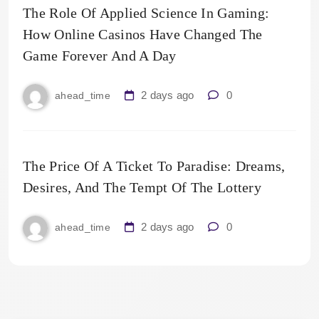
The Role Of Applied Science In Gaming:
How Online Casinos Have Changed The
Game Forever And A Day
2 days ago
0
ahead_time
The Price Of A Ticket To Paradise: Dreams,
Desires, And The Tempt Of The Lottery
2 days ago
0
ahead_time