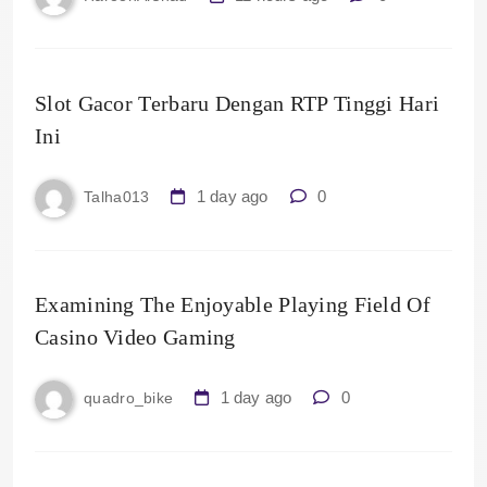
Slot Gacor Terbaru Dengan RTP Tinggi Hari
Ini
1 day ago
0
Talha013
Examining The Enjoyable Playing Field Of
Casino Video Gaming
1 day ago
0
quadro_bike