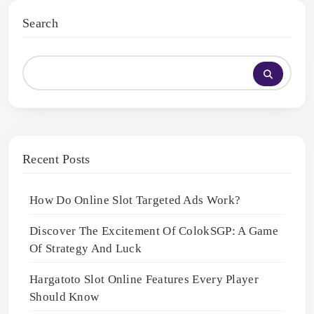
Search
Recent Posts
How Do Online Slot Targeted Ads Work?
Discover The Excitement Of ColokSGP: A Game
Of Strategy And Luck
Hargatoto Slot Online Features Every Player
Should Know