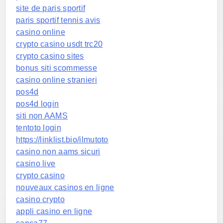
site de paris sportif
paris sportif tennis avis
casino online
crypto casino usdt trc20
crypto casino sites
bonus siti scommesse
casino online stranieri
pos4d
pos4d login
siti non AAMS
tentoto login
https://linklist.bio/ilmutoto
casino non aams sicuri
casino live
crypto casino
nouveaux casinos en ligne
casino crypto
appli casino en ligne