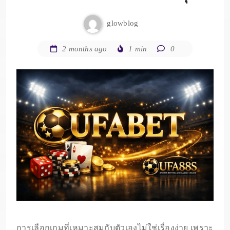
glowblog
2 months ago
1 min
0
การเลือกเกมที่เหมาะสมกับตัวเองไม่ใช่เรื่องง่าย เพราะ