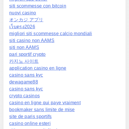
siti scommesse con bitcoin
nuovi casino
オンカジ アプリ
เว็บตรง2026
migliori siti scommesse calcio mondiali
siti casino non AAMS
siti non AAMS
pari sportif crypto
카지노 사이트
application casino en ligne
casino sans kyc
dewagame88
casino sans kyc
crypto casinos
casino en ligne qui paye vraiment
bookmaker sans limite de mise
site de paris sportifs
casino online esteri