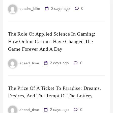
2 days ago
0
quadro_bike
The Role Of Applied Science In Gaming:
How Online Casinos Have Changed The
Game Forever And A Day
2 days ago
0
ahead_time
The Price Of A Ticket To Paradise: Dreams,
Desires, And The Tempt Of The Lottery
2 days ago
0
ahead_time