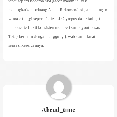
tepat seperti bocoran slot gacor malam ini bisa
meningkatkan peluang Anda. Rekomendasi game dengan
winrate tinggi seperti Gates of Olympus dan Starlight
Princess terbukti konsisten memberikan payout besar.
Tetap bermain dengan tanggung jawab dan nikmati
sensasi keseruannya.
Ahead_time