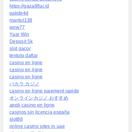
https://gaza88ai.id
pakde4d
mantul138
wow77
Yaar Win
Deposit 5k
slot gacor
tentoto daftar
casino en ligne
casino en ligne
casino en ligne
バカラ カジノ
casino en ligne paiement rapide
オンラインカジノ おすすめ
appli casino en ligne
casinos sin licencia españa
slot88
online casino sites in uae