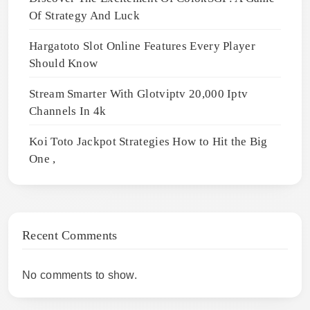
Of Strategy And Luck
Hargatoto Slot Online Features Every Player
Should Know
Stream Smarter With Glotviptv 20,000 Iptv
Channels In 4k
Koi Toto Jackpot Strategies How to Hit the Big
One ,
Recent Comments
No comments to show.