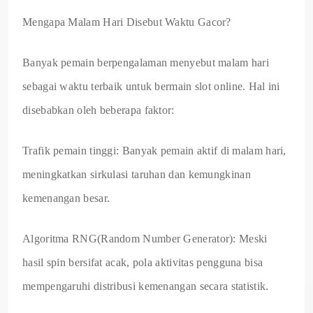
Mengapa Malam Hari Disebut Waktu Gacor?
Banyak pemain berpengalaman menyebut malam hari
sebagai waktu terbaik untuk bermain slot online. Hal ini
disebabkan oleh beberapa faktor:
Trafik pemain tinggi: Banyak pemain aktif di malam hari,
meningkatkan sirkulasi taruhan dan kemungkinan
kemenangan besar.
Algoritma RNG(Random Number Generator): Meski
hasil spin bersifat acak, pola aktivitas pengguna bisa
mempengaruhi distribusi kemenangan secara statistik.