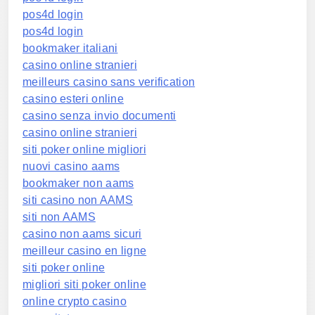
pos4d login
pos4d login
bookmaker italiani
casino online stranieri
meilleurs casino sans verification
casino esteri online
casino senza invio documenti
casino online stranieri
siti poker online migliori
nuovi casino aams
bookmaker non aams
siti casino non AAMS
siti non AAMS
casino non aams sicuri
meilleur casino en ligne
siti poker online
migliori siti poker online
online crypto casino