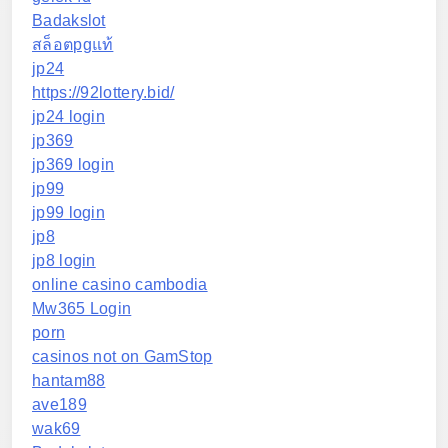
Badakslot
สล็อตpgแท้
jp24
https://92lottery.bid/
jp24 login
jp369
jp369 login
jp99
jp99 login
jp8
jp8 login
online casino cambodia
Mw365 Login
porn
casinos not on GamStop
hantam88
ave189
wak69