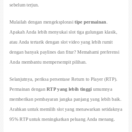
sebelum terjun.
Mulailah dengan mengeksplorasi
tipe permainan
.
Apakah Anda lebih menyukai slot tiga gulungan klasik,
atau Anda tertarik dengan slot video yang lebih rumit
dengan banyak paylines dan fitur? Memahami preferensi
Anda membantu mempersempit pilihan.
Selanjutnya, periksa persentase Return to Player (RTP).
Permainan dengan
RTP yang lebih tinggi
umumnya
memberikan pembayaran jangka panjang yang lebih baik.
Arahkan untuk memilih slot yang menawarkan setidaknya
95% RTP untuk meningkatkan peluang Anda menang.