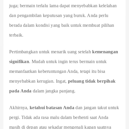
juga; bermain terlalu lama dapat menyebabkan kelelahan
dan pengambilan keputusan yang buruk. Anda perlu
berada dalam kondisi yang baik untuk membuat pilihan
terbaik.
Pertimbangkan untuk menarik uang setelah
kemenangan
signifikan
. Mudah untuk ingin terus bermain untuk
memanfaatkan keberuntungan Anda, tetapi itu bisa
menyebabkan kerugian. Ingat,
peluang tidak berpihak
pada Anda
dalam jangka panjang.
Akhirnya,
ketahui batasan Anda
dan jangan takut untuk
pergi. Tidak ada rasa malu dalam berhenti saat Anda
masih di depan atau sekadar mengenali kapan saatnya