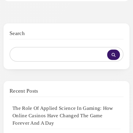
Search
Recent Posts
The Role Of Applied Science In Gaming: How
Online Casinos Have Changed The Game
Forever And A Day