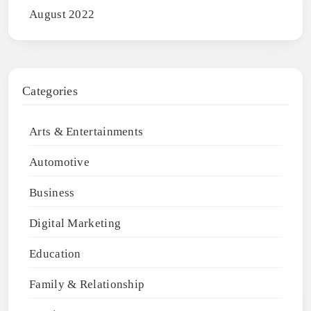
August 2022
Categories
Arts & Entertainments
Automotive
Business
Digital Marketing
Education
Family & Relationship