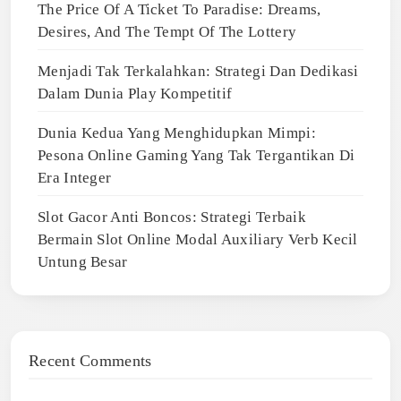
The Price Of A Ticket To Paradise: Dreams,
Desires, And The Tempt Of The Lottery
Menjadi Tak Terkalahkan: Strategi Dan Dedikasi
Dalam Dunia Play Kompetitif
Dunia Kedua Yang Menghidupkan Mimpi:
Pesona Online Gaming Yang Tak Tergantikan Di
Era Integer
Slot Gacor Anti Boncos: Strategi Terbaik
Bermain Slot Online Modal Auxiliary Verb Kecil
Untung Besar
Recent Comments