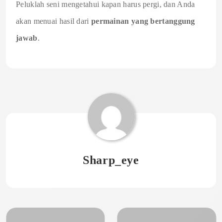
Peluklah seni mengetahui kapan harus pergi, dan Anda
akan menuai hasil dari
permainan yang bertanggung
jawab
.
Sharp_eye