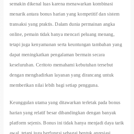
semakin dikenal luas karena menawarkan kombinasi
menarik antara bonus harian yang kompetitif dan sistem
transaksi yang praktis. Dalam dunia permainan angka
online, pemain tidak hanya mencari peluang menang,
tetapi juga kenyamanan serta keuntungan tambahan yang
dapat meningkatkan pengalaman bermain secara
keseluruhan. Ceritoto memahami kebutuhan tersebut
dengan menghadirkan layanan yang dirancang untuk
memberikan nilai lebih bagi setiap pengguna.
Keunggulan utama yang ditawarkan terletak pada bonus
harian yang relatif besar dibandingkan dengan banyak
platform sejenis. Bonus ini tidak hanya menjadi daya tarik
awal, tetapi juga berfungsi sebagai bentuk apresiasi