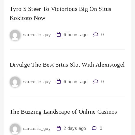
Tyro S Steer To Victorious Big On Situs
Kokitoto Now
6 hours ago
0
sarcastic_guy
Divulge The Best Situs Slot With Alexistogel
6 hours ago
0
sarcastic_guy
The Buzzing Landscape of Online Casinos
2 days ago
0
sarcastic_guy