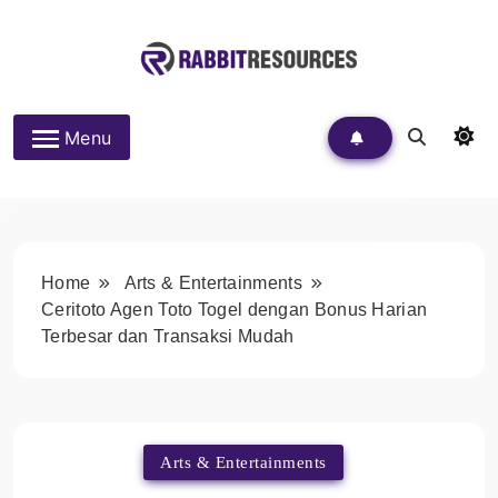
Skip
to
content
Rabbit Resources
Menu
Home
Arts & Entertainments
Ceritoto Agen Toto Togel dengan Bonus Harian
Terbesar dan Transaksi Mudah
Arts & Entertainments