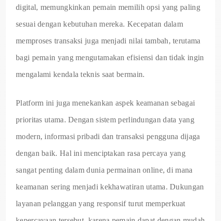
digital, memungkinkan pemain memilih opsi yang paling
sesuai dengan kebutuhan mereka. Kecepatan dalam
memproses transaksi juga menjadi nilai tambah, terutama
bagi pemain yang mengutamakan efisiensi dan tidak ingin
mengalami kendala teknis saat bermain.
Platform ini juga menekankan aspek keamanan sebagai
prioritas utama. Dengan sistem perlindungan data yang
modern, informasi pribadi dan transaksi pengguna dijaga
dengan baik. Hal ini menciptakan rasa percaya yang
sangat penting dalam dunia permainan online, di mana
keamanan sering menjadi kekhawatiran utama. Dukungan
layanan pelanggan yang responsif turut memperkuat
kepercayaan tersebut, karena pemain dapat dengan mudah