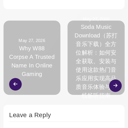
May 27, 2026
Soda Music
Download（苏打
May 27, 2026
音乐下载）全方
Why W88
位解析：如何安
Corpse A Trusted
全获取、安装与
Name In Online
使用这款热门音
Gaming
乐应用实现高品
质音乐体验与离
线畅听指南
Leave a Reply