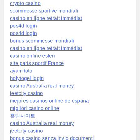
crypto casino
scommesse sportive mondiali
casino en ligne retrait immédiat
pos4d login
pos4d login
bonus scommesse mondiali
casino en ligne retrait immédiat
casino online esteri
site paris sportif France
ayam toto
holytogel login
casino Australia real money
jeetcity casino
mejores casinos online de españa
migliori casino online
홀덤사이트
casino Australia real money
jeetcity casino
bonus casino senza invio documenti