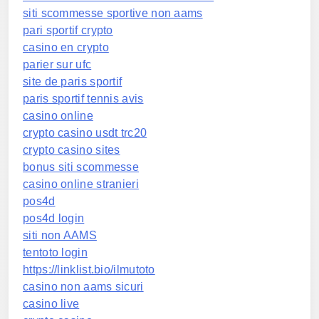
siti scommesse sportive non aams
pari sportif crypto
casino en crypto
parier sur ufc
site de paris sportif
paris sportif tennis avis
casino online
crypto casino usdt trc20
crypto casino sites
bonus siti scommesse
casino online stranieri
pos4d
pos4d login
siti non AAMS
tentoto login
https://linklist.bio/ilmutoto
casino non aams sicuri
casino live