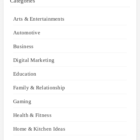
Categories
Arts & Entertainments
Automotive
Business
Digital Marketing
Education
Family & Relationship
Gaming
Health & Fitness
Home & Kitchen Ideas