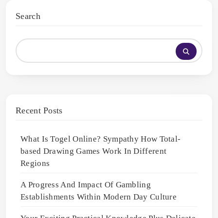
Search
Recent Posts
What Is Togel Online? Sympathy How Total-
based Drawing Games Work In Different
Regions
A Progress And Impact Of Gambling
Establishments Within Modern Day Culture