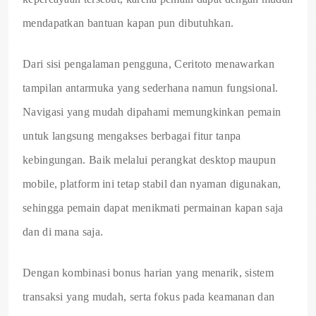
mendapatkan bantuan kapan pun dibutuhkan.
Dari sisi pengalaman pengguna, Ceritoto menawarkan
tampilan antarmuka yang sederhana namun fungsional.
Navigasi yang mudah dipahami memungkinkan pemain
untuk langsung mengakses berbagai fitur tanpa
kebingungan. Baik melalui perangkat desktop maupun
mobile, platform ini tetap stabil dan nyaman digunakan,
sehingga pemain dapat menikmati permainan kapan saja
dan di mana saja.
Dengan kombinasi bonus harian yang menarik, sistem
transaksi yang mudah, serta fokus pada keamanan dan