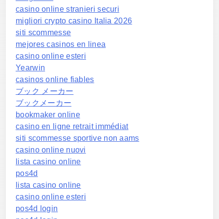
casino online stranieri securi
migliori crypto casino Italia 2026
siti scommesse
mejores casinos en linea
casino online esteri
Yearwin
casinos online fiables
ブック メーカー
ブックメーカー
bookmaker online
casino en ligne retrait immédiat
siti scommesse sportive non aams
casino online nuovi
lista casino online
pos4d
lista casino online
casino online esteri
pos4d login