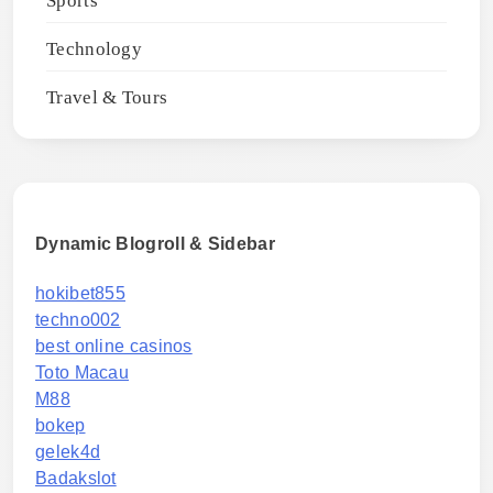
Sports
Technology
Travel & Tours
Dynamic Blogroll & Sidebar
hokibet855
techno002
best online casinos
Toto Macau
M88
bokep
gelek4d
Badakslot