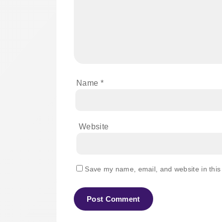
Name
*
Website
Save my name, email, and website in this