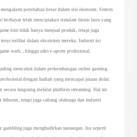
a mengalami perubahan besar dalam sisi ekonomi. Sistem
al berbayar telah menciptakan simulate bisnis baru yang
me kini tidak hanya menjual produk, tetapi juga
rus terlibat dalam ekosistem mereka. Industri ini
ame waft, , hingga atlet e-sports profesional.
a paling mencolok dalam perkembangan online gaming.
profesional dengan hadiah yang mencapai jutaan dolar.
 secara langsung melalui platform streaming. Hal ini
iburan, tetapi juga cabang olahraga dan industri
e gambling juga menghadirkan tantangan. Isu seperti