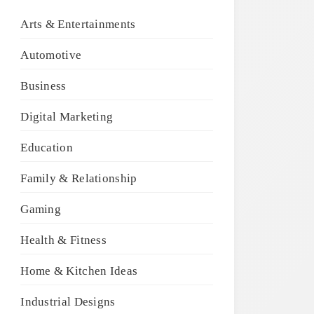
Arts & Entertainments
Automotive
Business
Digital Marketing
Education
Family & Relationship
Gaming
Health & Fitness
Home & Kitchen Ideas
Industrial Designs