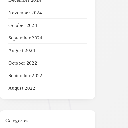
December 2024
November 2024
October 2024
September 2024
August 2024
October 2022
September 2022
August 2022
Categories