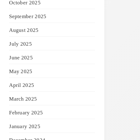
October 2025
September 2025
August 2025
July 2025
June 2025
May 2025
April 2025
March 2025
February 2025
January 2025