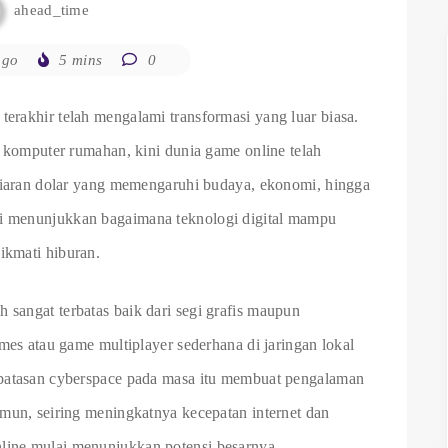
ahead_time
ago
5 mins
0
erakhir telah mengalami transformasi yang luar biasa.
l komputer rumahan, kini dunia game online telah
iliaran dolar yang memengaruhi budaya, ekonomi, hingga
i menunjukkan bagaimana teknologi digital mampu
ikmati hiburan.
sangat terbatas baik dari segi grafis maupun
ames atau game multiplayer sederhana di jaringan lokal
rbatasan cyberspace pada masa itu membuat pengalaman
amun, seiring meningkatnya kecepatan internet dan
line mulai menunjukkan potensi besarnya.