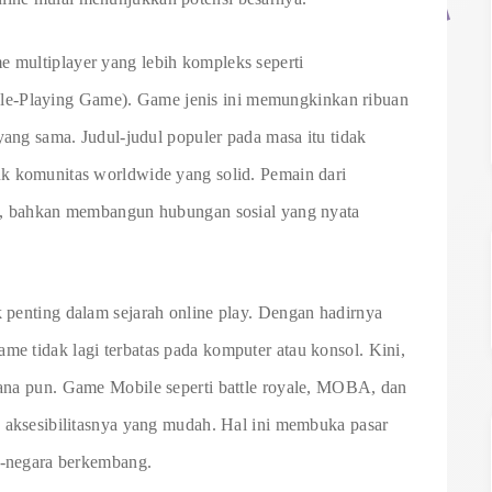
 multiplayer yang lebih kompleks seperti
-Playing Game). Game jenis ini memungkinkan ribuan
 yang sama. Judul-judul populer pada masa itu tidak
uk komunitas worldwide yang solid. Pemain dari
ng, bahkan membangun hubungan sosial yang nyata
 penting dalam sejarah online play. Dengan hadirnya
e tidak lagi terbatas pada komputer atau konsol. Kini,
mana pun. Game Mobile seperti battle royale, MOBA, dan
a aksesibilitasnya yang mudah. Hal ini membuka pasar
ra-negara berkembang.