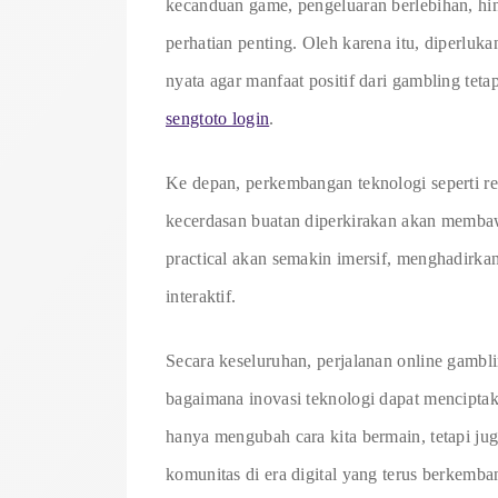
kecanduan game, pengeluaran berlebihan, hi
perhatian penting. Oleh karena itu, diperluk
nyata agar manfaat positif dari gambling tet
sengtoto login
.
Ke depan, perkembangan teknologi seperti re
kecerdasan buatan diperkirakan akan membawa
practical akan semakin imersif, menghadirka
interaktif.
Secara keseluruhan, perjalanan online gambl
bagaimana inovasi teknologi dapat menciptaka
hanya mengubah cara kita bermain, tetapi ju
komunitas di era digital yang terus berkemba