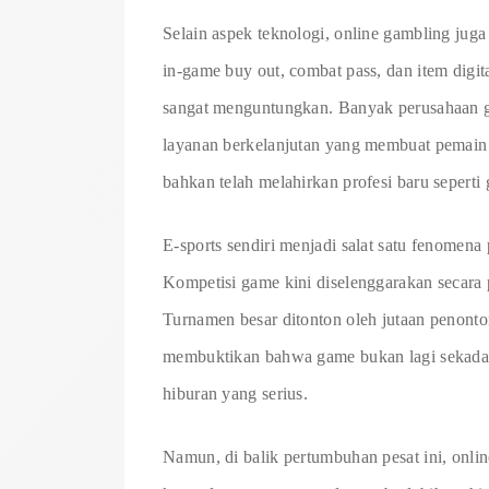
Selain aspek teknologi, online gambling jug
in-game buy out, combat pass, dan item digit
sangat menguntungkan. Banyak perusahaan ga
layanan berkelanjutan yang membuat pemain te
bahkan telah melahirkan profesi baru seperti g
E-sports sendiri menjadi salat satu fenomen
Kompetisi game kini diselenggarakan secara 
Turnamen besar ditonton oleh jutaan penonton
membuktikan bahwa game bukan lagi sekadar h
hiburan yang serius.
Namun, di balik pertumbuhan pesat ini, onlin