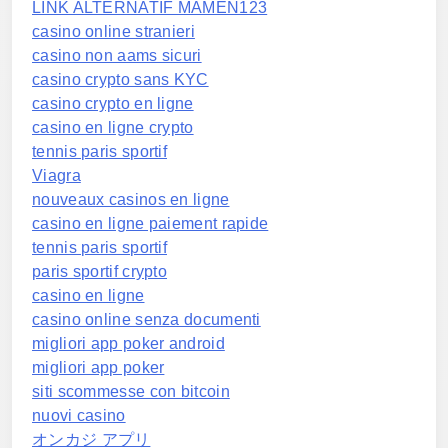
LINK ALTERNATIF MAMEN123
casino online stranieri
casino non aams sicuri
casino crypto sans KYC
casino crypto en ligne
casino en ligne crypto
tennis paris sportif
Viagra
nouveaux casinos en ligne
casino en ligne paiement rapide
tennis paris sportif
paris sportif crypto
casino en ligne
casino online senza documenti
migliori app poker android
migliori app poker
siti scommesse con bitcoin
nuovi casino
オンカジ アプリ