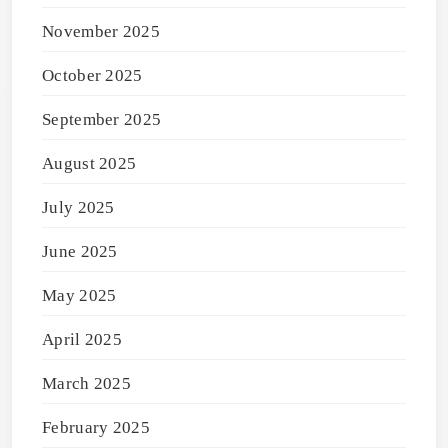
November 2025
October 2025
September 2025
August 2025
July 2025
June 2025
May 2025
April 2025
March 2025
February 2025