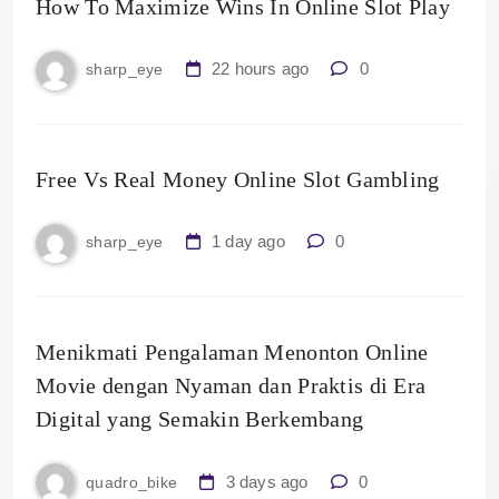
How To Maximize Wins In Online Slot Play
22 hours ago
0
sharp_eye
Free Vs Real Money Online Slot Gambling
1 day ago
0
sharp_eye
Menikmati Pengalaman Menonton Online
Movie dengan Nyaman dan Praktis di Era
Digital yang Semakin Berkembang
3 days ago
0
quadro_bike