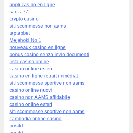
appli casino en ligne
sanca77
crypto casino
siti scommesse non aams
taptapbet
Mejahoki No 1
nouveaux casino en ligne
bonus casino senza invio documenti
lista casino online
casino online esteri
casino en ligne retrait immédiat
siti scommesse sportive non aams
casino online nuovi
casino non AAMS affidabile
casino online esteri
siti scommesse sportive non aams
cambodia online casino
pos4d
pos4d