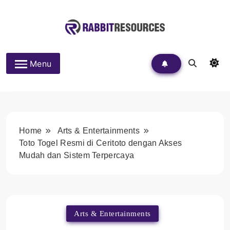
Skip
to
content
Rabbit Resources
Menu
Home
Arts & Entertainments
Toto Togel Resmi di Ceritoto dengan Akses
Mudah dan Sistem Terpercaya
Arts & Entertainments