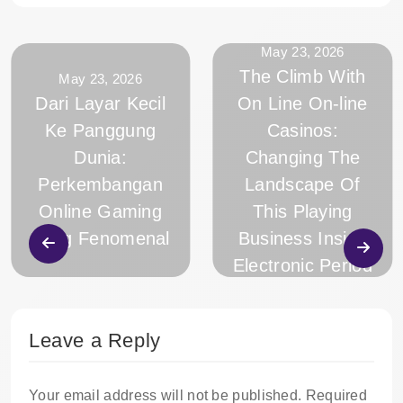
May 23, 2026
The Climb With
May 23, 2026
Dari Layar Kecil
On Line On-line
Ke Panggung
Casinos:
Dunia:
Changing The
Perkembangan
Landscape Of
Online Gaming
This Playing
Yang Fenomenal
Business Inside
Electronic Period
Leave a Reply
Your email address will not be published.
Required