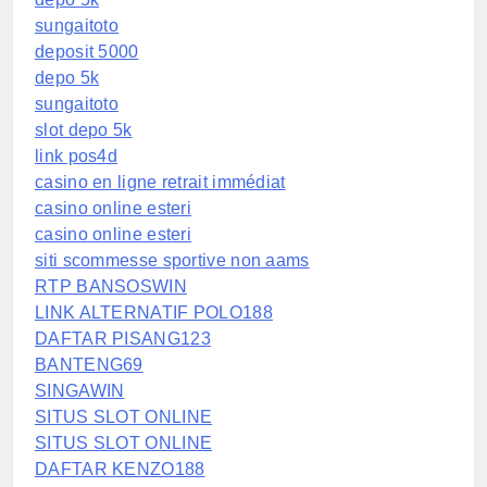
sungaitoto
deposit 5000
depo 5k
sungaitoto
slot depo 5k
link pos4d
casino en ligne retrait immédiat
casino online esteri
casino online esteri
siti scommesse sportive non aams
RTP BANSOSWIN
LINK ALTERNATIF POLO188
DAFTAR PISANG123
BANTENG69
SINGAWIN
SITUS SLOT ONLINE
SITUS SLOT ONLINE
DAFTAR KENZO188