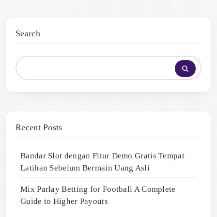
Search
Recent Posts
Bandar Slot dengan Fitur Demo Gratis Tempat
Latihan Sebelum Bermain Uang Asli
Mix Parlay Betting for Football A Complete
Guide to Higher Payouts