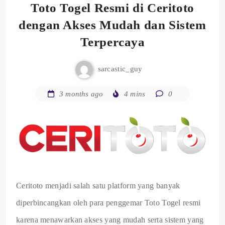
Toto Togel Resmi di Ceritoto
dengan Akses Mudah dan Sistem
Terpercaya
sarcastic_guy
3 months ago
4 mins
0
Ceritoto menjadi salah satu platform yang banyak
diperbincangkan oleh para penggemar Toto Togel resmi
karena menawarkan akses yang mudah serta sistem yang