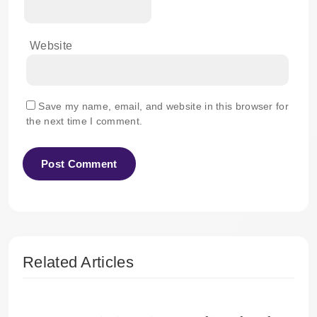
Website
Save my name, email, and website in this browser for
the next time I comment.
Related Articles