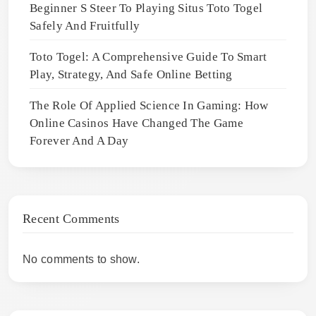
Beginner S Steer To Playing Situs Toto Togel
Safely And Fruitfully
Toto Togel: A Comprehensive Guide To Smart
Play, Strategy, And Safe Online Betting
The Role Of Applied Science In Gaming: How
Online Casinos Have Changed The Game
Forever And A Day
Recent Comments
No comments to show.