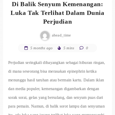
Di Balik Senyum Kemenangan:
Luka Tak Terlihat Dalam Dunia
Perjudian
ahead_time
5 months ago
5 mins
0
Perjudian seringkali dibayangkan sebagai hiburan ringan,
di mana seseorang bisa merasakan epinephrin ketika
menunggu hasil taruhan atau bermain kartu. Dalam iklan
dan media populer, kemenangan digambarkan dengan
sorak sorai, gelas yang bersulang, dan senyum puas dari
para pemain. Namun, di balik sorot lampu dan senyuman
itu, ada luka yang jarang terlihat luka yang memengaruhi