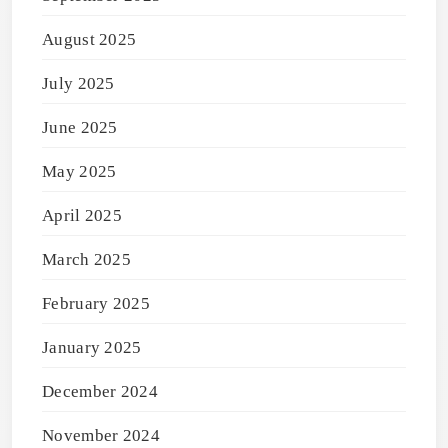
August 2025
July 2025
June 2025
May 2025
April 2025
March 2025
February 2025
January 2025
December 2024
November 2024