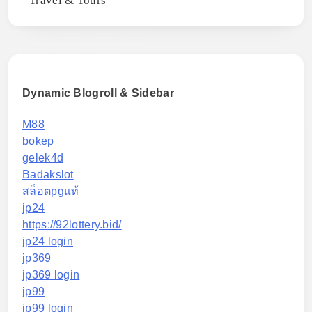
Travel & Tours
Dynamic Blogroll & Sidebar
M88
bokep
gelek4d
Badakslot
สล็อตpgแท้
jp24
https://92lottery.bid/
jp24 login
jp369
jp369 login
jp99
jp99 login