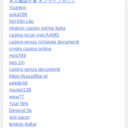
本人確認不要 オンラインカジノ
Yaarwin
suka288
hút bồn cầu
migliori casino online Italia
casino sicuri non AAMS
casino senza richiesta documenti
crypto casino online
mvp789
gas 1m
casino senza documenti
https://gaza88ai.id
pakde4d
mantul138
wow77
Yaar Win
Deposit 5k
slot gacor
tentoto daftar