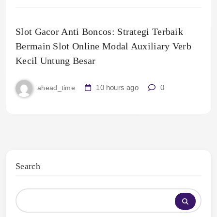
Slot Gacor Anti Boncos: Strategi Terbaik
Bermain Slot Online Modal Auxiliary Verb
Kecil Untung Besar
10 hours ago
0
ahead_time
Search