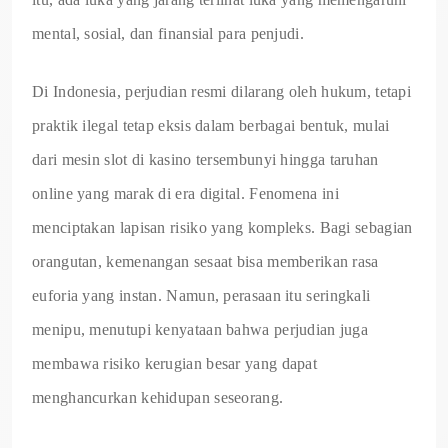
mental, sosial, dan finansial para penjudi.
Di Indonesia, perjudian resmi dilarang oleh hukum, tetapi
praktik ilegal tetap eksis dalam berbagai bentuk, mulai
dari mesin slot di kasino tersembunyi hingga taruhan
online yang marak di era digital. Fenomena ini
menciptakan lapisan risiko yang kompleks. Bagi sebagian
orangutan, kemenangan sesaat bisa memberikan rasa
euforia yang instan. Namun, perasaan itu seringkali
menipu, menutupi kenyataan bahwa perjudian juga
membawa risiko kerugian besar yang dapat
menghancurkan kehidupan seseorang.