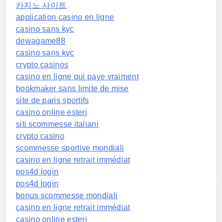
카지노 사이트
application casino en ligne
casino sans kyc
dewagame88
casino sans kyc
crypto casinos
casino en ligne qui paye vraiment
bookmaker sans limite de mise
site de paris sportifs
casino online esteri
siti scommesse italiani
crypto casino
scommesse sportive mondiali
casino en ligne retrait immédiat
pos4d login
pos4d login
bonus scommesse mondiali
casino en ligne retrait immédiat
casino online esteri