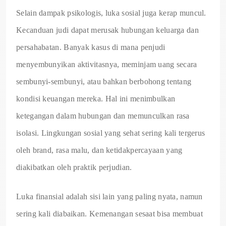
Selain dampak psikologis, luka sosial juga kerap muncul.
Kecanduan judi dapat merusak hubungan keluarga dan
persahabatan. Banyak kasus di mana penjudi
menyembunyikan aktivitasnya, meminjam uang secara
sembunyi-sembunyi, atau bahkan berbohong tentang
kondisi keuangan mereka. Hal ini menimbulkan
ketegangan dalam hubungan dan memunculkan rasa
isolasi. Lingkungan sosial yang sehat sering kali tergerus
oleh brand, rasa malu, dan ketidakpercayaan yang
diakibatkan oleh praktik perjudian.
Luka finansial adalah sisi lain yang paling nyata, namun
sering kali diabaikan. Kemenangan sesaat bisa membuat