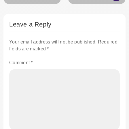
Leave a Reply
Your email address will not be published.
Required
fields are marked
*
Comment
*