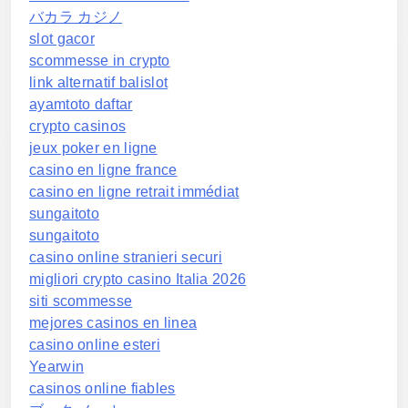
バカラ カジノ
slot gacor
scommesse in crypto
link alternatif balislot
ayamtoto daftar
crypto casinos
jeux poker en ligne
casino en ligne france
casino en ligne retrait immédiat
sungaitoto
sungaitoto
casino online stranieri securi
migliori crypto casino Italia 2026
siti scommesse
mejores casinos en linea
casino online esteri
Yearwin
casinos online fiables