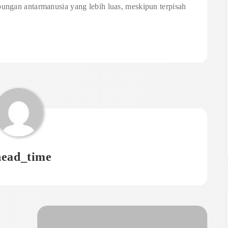
ungan antarmanusia yang lebih luas, meskipun terpisah
ead_time