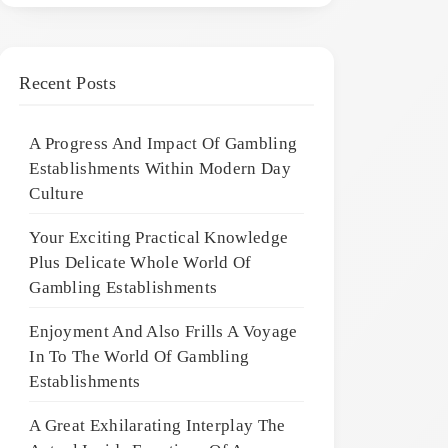
Recent Posts
A Progress And Impact Of Gambling
Establishments Within Modern Day
Culture
Your Exciting Practical Knowledge
Plus Delicate Whole World Of
Gambling Establishments
Enjoyment And Also Frills A Voyage
In To The World Of Gambling
Establishments
A Great Exhilarating Interplay The