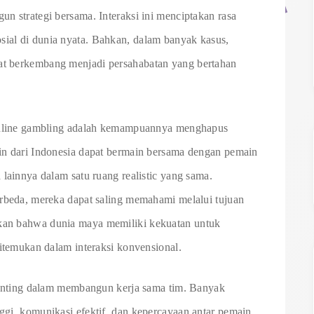
n strategi bersama. Interaksi ini menciptakan rasa
ial di dunia nyata. Bahkan, dalam banyak kasus,
at berkembang menjadi persahabatan yang bertahan
 online gambling adalah kemampuannya menghapus
in dari Indonesia dapat bermain bersama dengan pemain
 lainnya dalam satu ruang realistic yang sama.
erbeda, mereka dapat saling memahami melalui tujuan
kan bahwa dunia maya memiliki kekuatan untuk
ditemukan dalam interaksi konvensional.
 penting dalam membangun kerja sama tim. Banyak
ggi, komunikasi efektif, dan kepercayaan antar pemain.