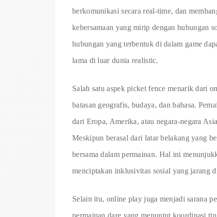
berkomunikasi secara real-time, dan membangu
kebersamaan yang mirip dengan hubungan sos
hubungan yang terbentuk di dalam game dap
lama di luar dunia realistic.
Salah satu aspek picket fence menarik dari
batasan geografis, budaya, dan bahasa. Pema
dari Eropa, Amerika, atau negara-negara Asia
Meskipun berasal dari latar belakang yang b
bersama dalam permainan. Hal ini menunjuk
menciptakan inklusivitas sosial yang jarang 
Selain itu, online play juga menjadi sarana
permainan dare yang menuntut koordinasi tin