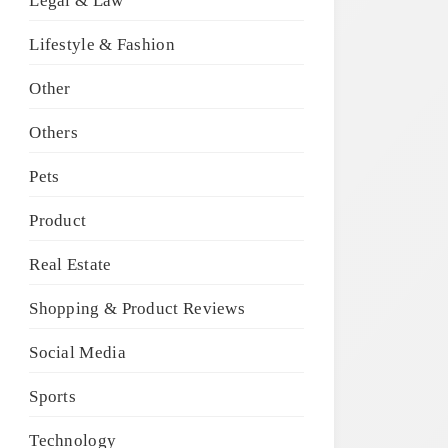
Legal & Law
Lifestyle & Fashion
Other
Others
Pets
Product
Real Estate
Shopping & Product Reviews
Social Media
Sports
Technology