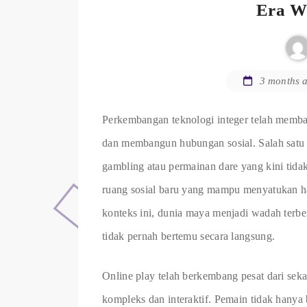
Era W
3 months 
Perkembangan teknologi integer telah memb
dan membangun hubungan sosial. Salah satu 
gambling atau permainan dare yang kini tidak
ruang sosial baru yang mampu menyatukan ha
konteks ini, dunia maya menjadi wadah terbe
tidak pernah bertemu secara langsung.
Online play telah berkembang pesat dari sek
kompleks dan interaktif. Pemain tidak hanya 