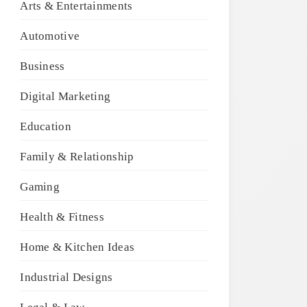
Arts & Entertainments
Automotive
Business
Digital Marketing
Education
Family & Relationship
Gaming
Health & Fitness
Home & Kitchen Ideas
Industrial Designs