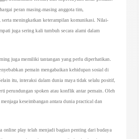
hargai peran masing-masing anggota tim,
rta meningkatkan keterampilan komunikasi. Nilai-
n empati juga sering kali tumbuh secara alami dalam
ming juga memiliki tantangan yang perlu diperhatikan.
enyebabkan pemain mengabaikan kehidupan sosial di
elain itu, interaksi dalam dunia maya tidak selalu positif,
erti perundungan spoken atau konflik antar pemain. Oleh
uk menjaga keseimbangan antara dunia practical dan
 online play telah menjadi bagian penting dari budaya