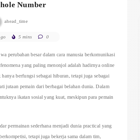
hole Number
ahead_time
ago
5 mins
0
awa perubahan besar dalam cara manusia berkomunikasi
fenomena yang paling menonjol adalah hadirnya online
 hanya berfungsi sebagai hiburan, tetapi juga sebagai
ti jutaan pemain dari berbagai belahan dunia. Dalam
ntuknya ikatan sosial yang kuat, meskipun para pemain
adar permainan sederhana menjadi dunia practical yang
berkompetisi, tetapi juga bekerja sama dalam tim,