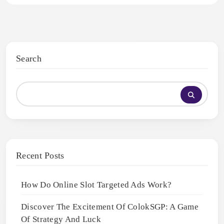
Search
Recent Posts
How Do Online Slot Targeted Ads Work?
Discover The Excitement Of ColokSGP: A Game
Of Strategy And Luck