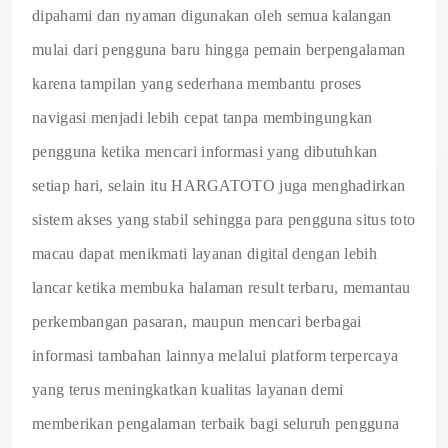
dipahami dan nyaman digunakan oleh semua kalangan
mulai dari pengguna baru hingga pemain berpengalaman
karena tampilan yang sederhana membantu proses
navigasi menjadi lebih cepat tanpa membingungkan
pengguna ketika mencari informasi yang dibutuhkan
setiap hari, selain itu HARGATOTO juga menghadirkan
sistem akses yang stabil sehingga para pengguna situs toto
macau dapat menikmati layanan digital dengan lebih
lancar ketika membuka halaman result terbaru, memantau
perkembangan pasaran, maupun mencari berbagai
informasi tambahan lainnya melalui platform terpercaya
yang terus meningkatkan kualitas layanan demi
memberikan pengalaman terbaik bagi seluruh pengguna