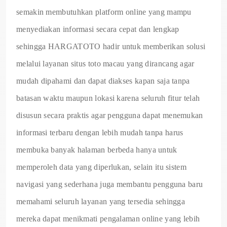
semakin membutuhkan platform online yang mampu
menyediakan informasi secara cepat dan lengkap
sehingga HARGATOTO hadir untuk memberikan solusi
melalui layanan situs toto macau yang dirancang agar
mudah dipahami dan dapat diakses kapan saja tanpa
batasan waktu maupun lokasi karena seluruh fitur telah
disusun secara praktis agar pengguna dapat menemukan
informasi terbaru dengan lebih mudah tanpa harus
membuka banyak halaman berbeda hanya untuk
memperoleh data yang diperlukan, selain itu sistem
navigasi yang sederhana juga membantu pengguna baru
memahami seluruh layanan yang tersedia sehingga
mereka dapat menikmati pengalaman online yang lebih