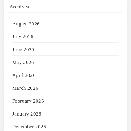
Archives
August 2026
July 2026
June 2026
May 2026
April 2026
March 2026
February 2026
January 2026
December 2025