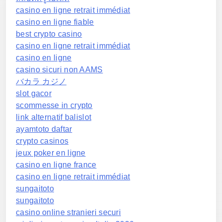
casino en ligne retrait immédiat
casino en ligne fiable
best crypto casino
casino en ligne retrait immédiat
casino en ligne
casino sicuri non AAMS
バカラ カジノ
slot gacor
scommesse in crypto
link alternatif balislot
ayamtoto daftar
crypto casinos
jeux poker en ligne
casino en ligne france
casino en ligne retrait immédiat
sungaitoto
sungaitoto
casino online stranieri securi