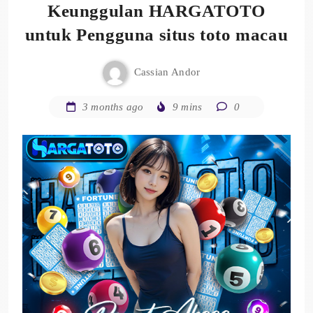
Keunggulan HARGATOTO
untuk Pengguna situs toto macau
Cassian Andor
3 months ago
9 mins
0