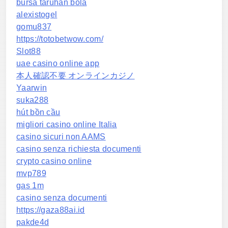
bursa taruhan bola
alexistogel
gomu837
https://totobetwow.com/
Slot88
uae casino online app
本人確認不要 オンラインカジノ
Yaarwin
suka288
hút bồn cầu
migliori casino online Italia
casino sicuri non AAMS
casino senza richiesta documenti
crypto casino online
mvp789
gas 1m
casino senza documenti
https://gaza88ai.id
pakde4d