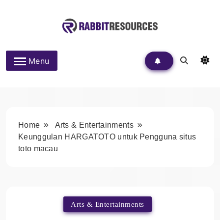
Skip
to
content
Rabbit Resources
Menu
Home
Arts & Entertainments
Keunggulan HARGATOTO untuk Pengguna situs
toto macau
Arts & Entertainments