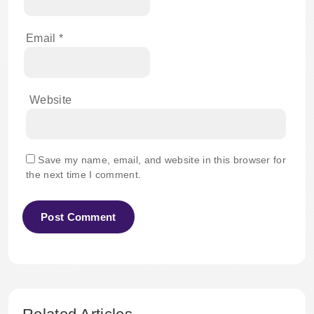
Email
*
Website
Save my name, email, and website in this browser for
the next time I comment.