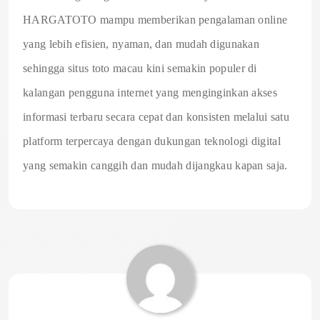
HARGATOTO mampu memberikan pengalaman online
yang lebih efisien, nyaman, dan mudah digunakan
sehingga situs toto macau kini semakin populer di
kalangan pengguna internet yang menginginkan akses
informasi terbaru secara cepat dan konsisten melalui satu
platform terpercaya dengan dukungan teknologi digital
yang semakin canggih dan mudah dijangkau kapan saja.