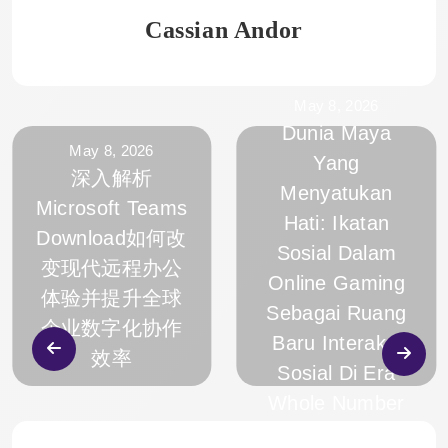
Cassian Andor
May 8, 2026
Dunia Maya
May 8, 2026
Yang
深入解析
Menyatukan
Microsoft Teams
Hati: Ikatan
Download如何改
Sosial Dalam
变现代远程办公
Online Gaming
体验并提升全球
Sebagai Ruang
企业数字化协作
Baru Interaksi
效率
Sosial Di Era
Whole Number