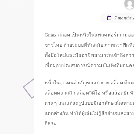
7 months 
Gmax สล็อต เป็นหนึ่งในแพลตฟอร์มเกมออนไล
ชาวไทย ด้วยระบบที่ทันสมัย ภาพกราฟิกที่ส
ทั้งมือใหม่และมืออาชีพสามารถเข้าถึงควา
เพื่อมอบประสบการณ์ความบันเทิงที่ผ่อนค
หนึ่งในจุดเด่นสำคัญของ Gmax สล็อต คือค
สล็อตคลาสสิก สล็อตวิดีโอ หรือสล็อตธีมพ
ต่าง ๆ เกมแต่ละรูปแบบมีเอกลักษณ์เฉพาะตั
แตกต่างกัน ทำให้ผู้เล่นไม่รู้สึกจำเจและ
อิสระ