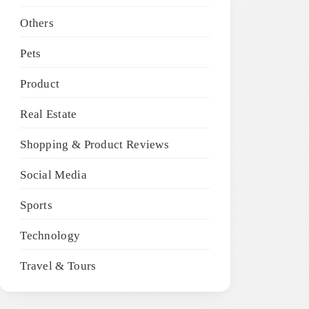
Others
Pets
Product
Real Estate
Shopping & Product Reviews
Social Media
Sports
Technology
Travel & Tours