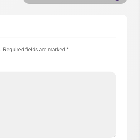
.
Required fields are marked
*