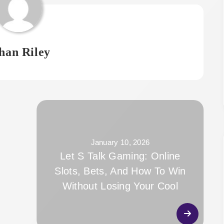
han Riley
January 10, 2026
Let S Talk Gaming: Online
Slots, Bets, And How To Win
Without Losing Your Cool