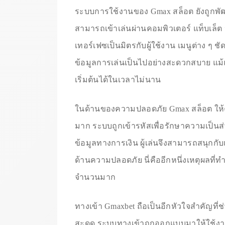
ระบบการใช้งานของ Gmax สล็อต ยังถูกพั
สามารถเข้าเล่นผ่านคอมพิวเตอร์ แท็บเล็
เทอร์เฟซเป็นมิตรกับผู้ใช้งาน เมนูต่าง ๆ
ข้อมูลการเล่นเป็นไปอย่างสะดวกสบาย แม้แต
เริ่มต้นได้ในเวลาไม่นาน
ในด้านของความปลอดภัย Gmax สล็อต ให้ค
มาก ระบบถูกเข้ารหัสเพื่อรักษาความเป็น
ข้อมูลทางการเงิน ผู้เล่นจึงสามารถสนุกกับ
ด้านความปลอดภัย นี่คืออีกหนึ่งเหตุผลที่
จำนวนมาก
ทางเข้า Gmaxbet ถือเป็นอีกหัวใจสำคัญที่ช่
สะดุด ระบบทางเข้าถูกออกแบบมาให้ใช้งานง่