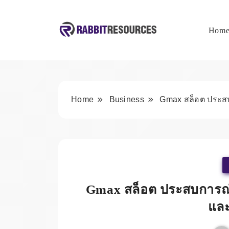
Skip
to
content
Hom
Rabbit Resources
Home
Business
Gmax สล็อต ประสบ
Gmax สล็อต ประสบการณ์
และ