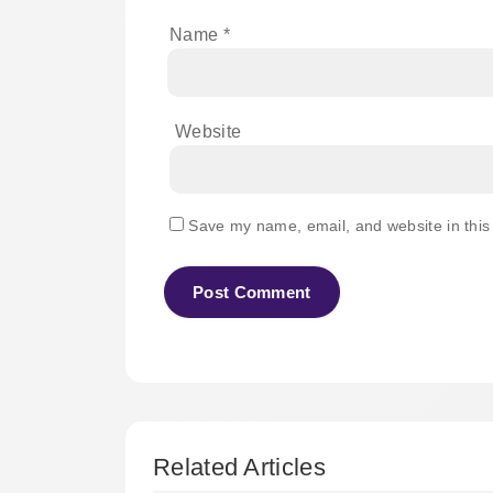
Name
*
Website
Save my name, email, and website in this
Related Articles