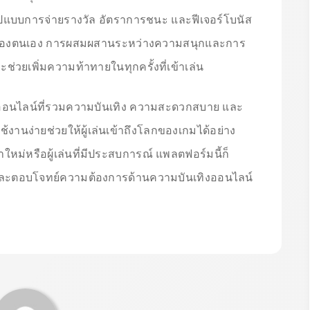
ูปแบบการจ่ายรางวัล อัตราการชนะ และฟีเจอร์โบนัส
มายของตนเอง การผสมผสานระหว่างความสนุกและการ
ะช่วยเพิ่มความท้าทายในทุกครั้งที่เข้าเล่น
ออนไลน์ที่รวมความบันเทิง ความสะดวกสบาย และ
ใช้งานง่ายช่วยให้ผู้เล่นเข้าถึงโลกของเกมได้อย่าง
้าใหม่หรือผู้เล่นที่มีประสบการณ์ แพลตฟอร์มนี้ก็
ละตอบโจทย์ความต้องการด้านความบันเทิงออนไลน์