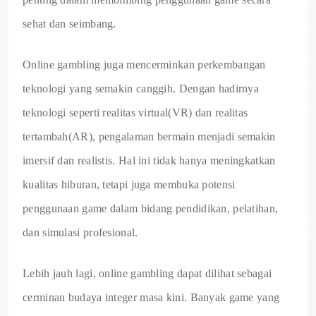
sehat dan seimbang.
Online gambling juga mencerminkan perkembangan
teknologi yang semakin canggih. Dengan hadirnya
teknologi seperti realitas virtual(VR) dan realitas
tertambah(AR), pengalaman bermain menjadi semakin
imersif dan realistis. Hal ini tidak hanya meningkatkan
kualitas hiburan, tetapi juga membuka potensi
penggunaan game dalam bidang pendidikan, pelatihan,
dan simulasi profesional.
Lebih jauh lagi, online gambling dapat dilihat sebagai
cerminan budaya integer masa kini. Banyak game yang