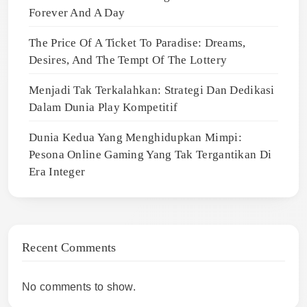
Forever And A Day
The Price Of A Ticket To Paradise: Dreams,
Desires, And The Tempt Of The Lottery
Menjadi Tak Terkalahkan: Strategi Dan Dedikasi
Dalam Dunia Play Kompetitif
Dunia Kedua Yang Menghidupkan Mimpi:
Pesona Online Gaming Yang Tak Tergantikan Di
Era Integer
Recent Comments
No comments to show.