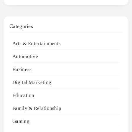
Categories
Arts & Entertainments
Automotive
Business
Digital Marketing
Education
Family & Relationship
Gaming