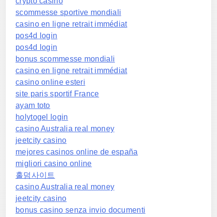
crypto casino
scommesse sportive mondiali
casino en ligne retrait immédiat
pos4d login
pos4d login
bonus scommesse mondiali
casino en ligne retrait immédiat
casino online esteri
site paris sportif France
ayam toto
holytogel login
casino Australia real money
jeetcity casino
mejores casinos online de españa
migliori casino online
홀덤사이트
casino Australia real money
jeetcity casino
bonus casino senza invio documenti