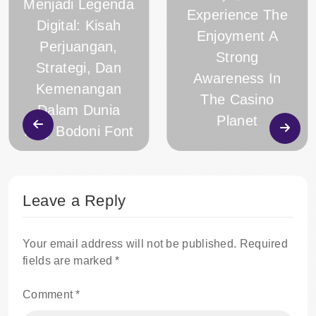
Menjadi Legenda
Experience The
Digital: Kisah
Enjoyment A
Perjuangan,
Strong
Strategi, Dan
Awareness In
Kemenangan
The Casino
Dalam Dunia
Planet
Play Bodoni Font
Leave a Reply
Your email address will not be published.
Required
fields are marked
*
Comment
*