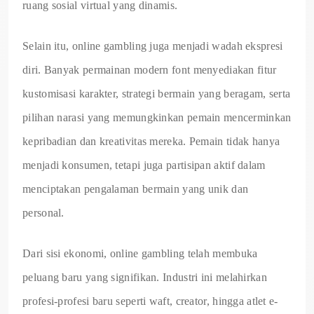
ruang sosial virtual yang dinamis.
Selain itu, online gambling juga menjadi wadah ekspresi
diri. Banyak permainan modern font menyediakan fitur
kustomisasi karakter, strategi bermain yang beragam, serta
pilihan narasi yang memungkinkan pemain mencerminkan
kepribadian dan kreativitas mereka. Pemain tidak hanya
menjadi konsumen, tetapi juga partisipan aktif dalam
menciptakan pengalaman bermain yang unik dan
personal.
Dari sisi ekonomi, online gambling telah membuka
peluang baru yang signifikan. Industri ini melahirkan
profesi-profesi baru seperti waft, creator, hingga atlet e-