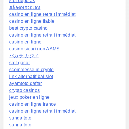
slot depo 5k
สล็อตทรูวอเลท
casino en ligne retrait immédiat
casino en ligne fiable
best crypto casino
casino en ligne retrait immédiat
casino en ligne
casino sicuri non AAMS
バカラ カジノ
slot gacor
scommesse in crypto
link alternatif balislot
ayamtoto daftar
crypto casinos
jeux poker en ligne
casino en ligne france
casino en ligne retrait immédiat
sungaitoto
sungaitoto