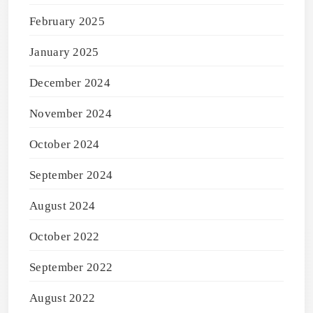
February 2025
January 2025
December 2024
November 2024
October 2024
September 2024
August 2024
October 2022
September 2022
August 2022