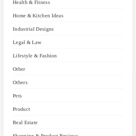
Health & Fitness
Home & Kitchen Ideas
Industrial Designs
Legal & Law
Lifestyle & Fashion
Other
Others
Pets
Product
Real Estate
Shopping & Product Reviews