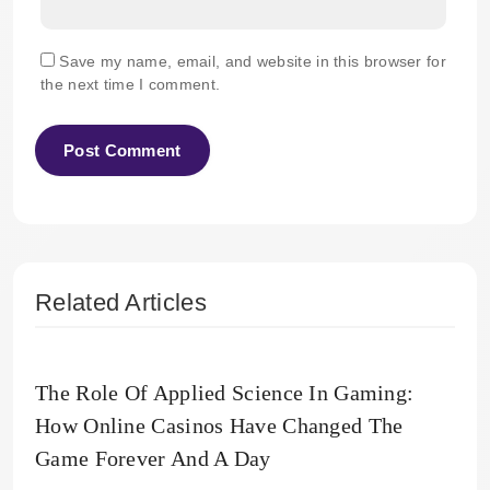
Save my name, email, and website in this browser for
the next time I comment.
Related Articles
The Role Of Applied Science In Gaming:
How Online Casinos Have Changed The
Game Forever And A Day