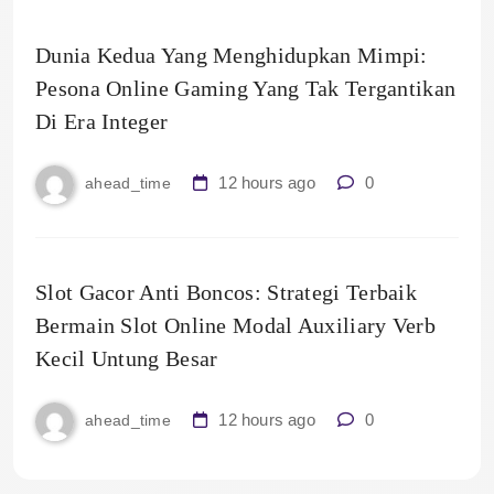
Dunia Kedua Yang Menghidupkan Mimpi:
Pesona Online Gaming Yang Tak Tergantikan
Di Era Integer
12 hours ago
0
ahead_time
Slot Gacor Anti Boncos: Strategi Terbaik
Bermain Slot Online Modal Auxiliary Verb
Kecil Untung Besar
12 hours ago
0
ahead_time