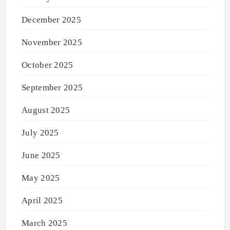
December 2025
November 2025
October 2025
September 2025
August 2025
July 2025
June 2025
May 2025
April 2025
March 2025