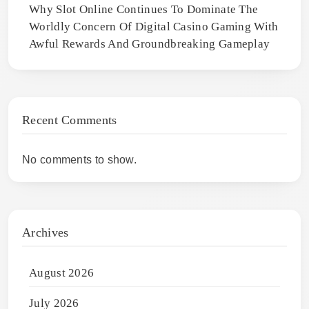
Why Slot Online Continues To Dominate The
Worldly Concern Of Digital Casino Gaming With
Awful Rewards And Groundbreaking Gameplay
Recent Comments
No comments to show.
Archives
August 2026
July 2026