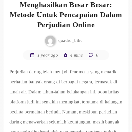
Menghasilkan Besar Besar:
Metode Untuk Pencapaian Dalam
Perjudian Online
quadro_bike
1 year ago
4 mins
0
Perjudian daring telah menjadi fenomena yang menarik
perhatian banyak orang di berbagai negara, termasuk di
tanah air. Dalam tahun-tahun belakangan ini, popularitas
platform judi ini semakin meningkat, terutama di kalangan
pecinta permainan berjudi. Namun, meskipun perjudian
daring menawarkan sejumlah keuntungan, masih banyak
yang perlu dipahami oleh para pemain, terutama terkait