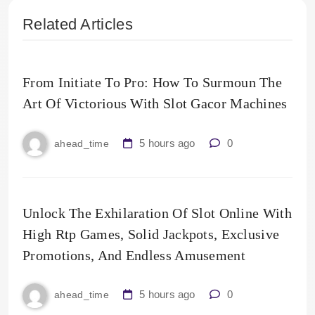
Related Articles
From Initiate To Pro: How To Surmoun The
Art Of Victorious With Slot Gacor Machines
5 hours ago
0
ahead_time
Unlock The Exhilaration Of Slot Online With
High Rtp Games, Solid Jackpots, Exclusive
Promotions, And Endless Amusement
5 hours ago
0
ahead_time