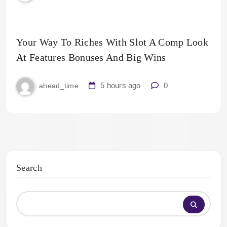
Your Way To Riches With Slot A Comp Look
At Features Bonuses And Big Wins
5 hours ago
0
ahead_time
Search