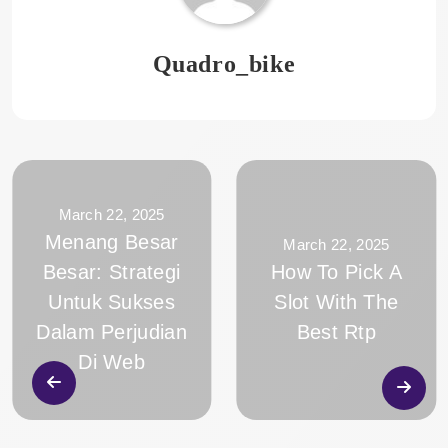
Quadro_bike
March 22, 2025
Menang Besar
March 22, 2025
Besar: Strategi
How To Pick A
Untuk Sukses
Slot With The
Dalam Perjudian
Best Rtp
Di Web