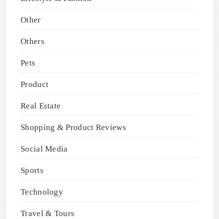
Other
Others
Pets
Product
Real Estate
Shopping & Product Reviews
Social Media
Sports
Technology
Travel & Tours