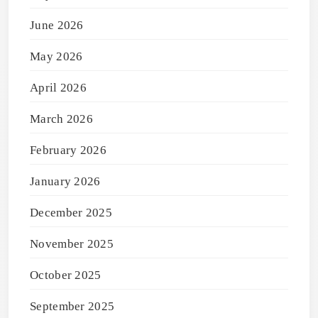
June 2026
May 2026
April 2026
March 2026
February 2026
January 2026
December 2025
November 2025
October 2025
September 2025