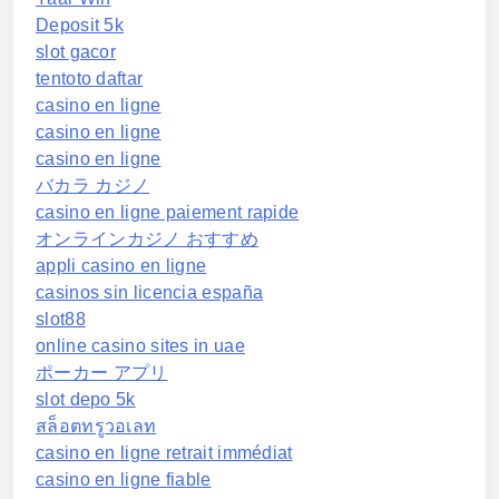
Deposit 5k
slot gacor
tentoto daftar
casino en ligne
casino en ligne
casino en ligne
バカラ カジノ
casino en ligne paiement rapide
オンラインカジノ おすすめ
appli casino en ligne
casinos sin licencia españa
slot88
online casino sites in uae
ポーカー アプリ
slot depo 5k
สล็อตทรูวอเลท
casino en ligne retrait immédiat
casino en ligne fiable