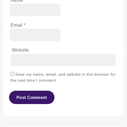
Name
*
Email
*
Website
Save my name, email, and website in this browser for
the next time I comment.