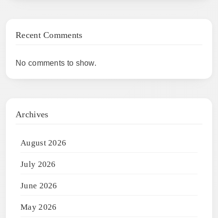
Recent Comments
No comments to show.
Archives
August 2026
July 2026
June 2026
May 2026