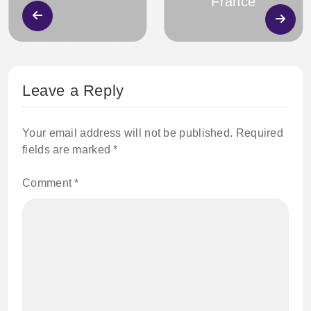
France
Leave a Reply
Your email address will not be published.
Required
fields are marked
*
Comment
*