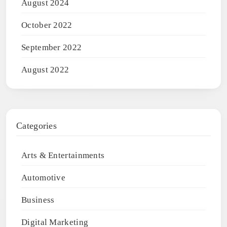
August 2024
October 2022
September 2022
August 2022
Categories
Arts & Entertainments
Automotive
Business
Digital Marketing