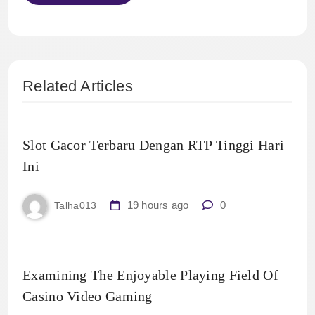
Related Articles
Slot Gacor Terbaru Dengan RTP Tinggi Hari
Ini
19 hours ago
0
Talha013
Examining The Enjoyable Playing Field Of
Casino Video Gaming