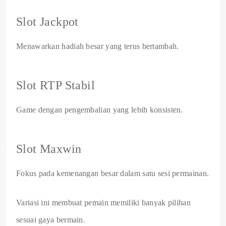
Slot Jackpot
Menawarkan hadiah besar yang terus bertambah.
Slot RTP Stabil
Game dengan pengembalian yang lebih konsisten.
Slot Maxwin
Fokus pada kemenangan besar dalam satu sesi permainan.
Variasi ini membuat pemain memiliki banyak pilihan
sesuai gaya bermain.