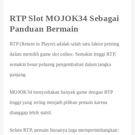
RTP Slot MOJOK34 Sebagai
Panduan Bermain
RTP (Return to Player) adalah salah satu faktor penting
dalam memilih game slot online. Semakin tinggi RTP,
semakin besar peluang pengembalian dalam jangka
panjang.
MOJOK34 menyediakan banyak game dengan RTP
tinggi yang sering menjadi pilihan pemain karena
dianggap lebih stabil.
Selain RTP, pemain biasanya juga mempertimbangkan: