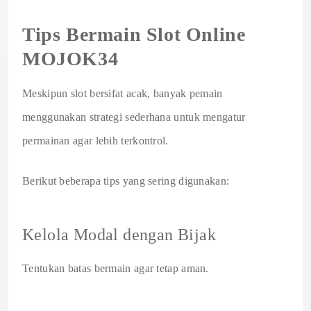
Tips Bermain Slot Online
MOJOK34
Meskipun slot bersifat acak, banyak pemain
menggunakan strategi sederhana untuk mengatur
permainan agar lebih terkontrol.
Berikut beberapa tips yang sering digunakan:
Kelola Modal dengan Bijak
Tentukan batas bermain agar tetap aman.