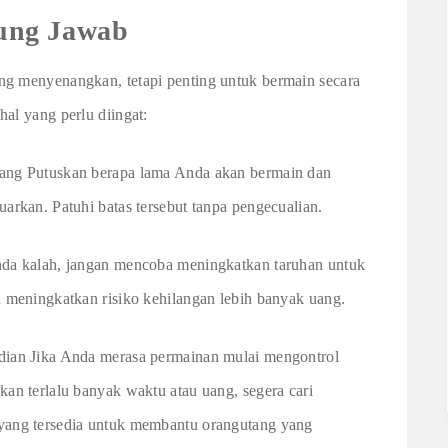
ung Jawab
ng menyenangkan, tetapi penting untuk bermain secara
al yang perlu diingat:
ang Putuskan berapa lama Anda akan bermain dan
arkan. Patuhi batas tersebut tanpa pengecualian.
nda kalah, jangan mencoba meningkatkan taruhan untuk
 meningkatkan risiko kehilangan lebih banyak uang.
dian Jika Anda merasa permainan mulai mengontrol
an terlalu banyak waktu atau uang, segera cari
yang tersedia untuk membantu orangutang yang