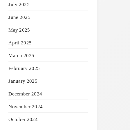
July 2025
June 2025
May 2025
April 2025
March 2025
February 2025
January 2025
December 2024
November 2024
October 2024