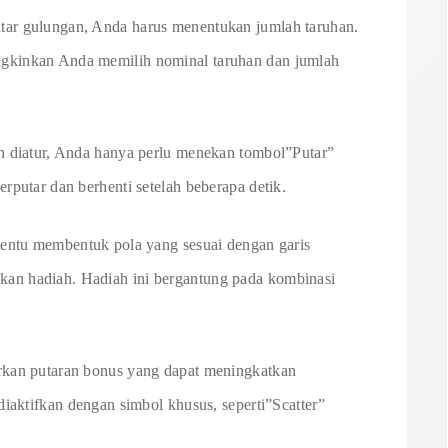
ar gulungan, Anda harus menentukan jumlah taruhan.
gkinkan Anda memilih nominal taruhan dan jumlah
n diatur, Anda hanya perlu menekan tombol”Putar”
rputar dan berhenti setelah beberapa detik.
tentu membentuk pola yang sesuai dengan garis
n hadiah. Hadiah ini bergantung pada kombinasi
rkan putaran bonus yang dapat meningkatkan
diaktifkan dengan simbol khusus, seperti”Scatter”