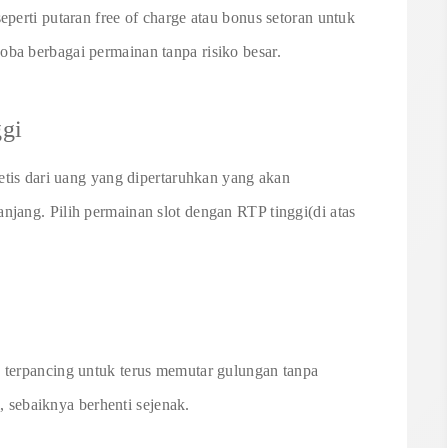
perti putaran free of charge atau bonus setoran untuk
ba berbagai permainan tanpa risiko besar.
ggi
etis dari uang yang dipertaruhkan yang akan
jang. Pilih permainan slot dengan RTP tinggi(di atas
 terpancing untuk terus memutar gulungan tanpa
i, sebaiknya berhenti sejenak.