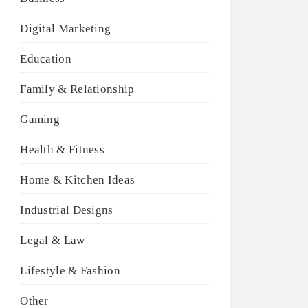
Digital Marketing
Education
Family & Relationship
Gaming
Health & Fitness
Home & Kitchen Ideas
Industrial Designs
Legal & Law
Lifestyle & Fashion
Other