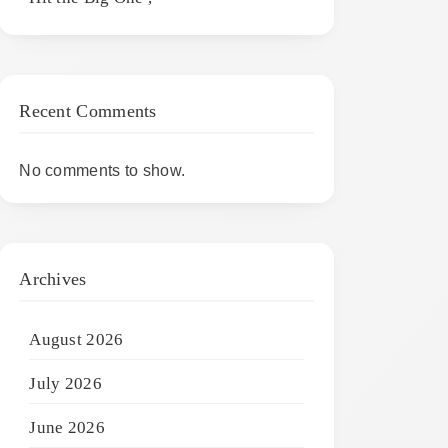
Recent Comments
No comments to show.
Archives
August 2026
July 2026
June 2026