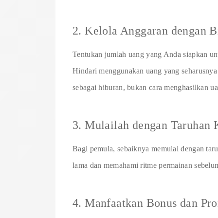
2. Kelola Anggaran dengan B
Tentukan jumlah uang yang Anda siapkan untu
Hindari menggunakan uang yang seharusnya 
sebagai hiburan, bukan cara menghasilkan ua
3. Mulailah dengan Taruhan 
Bagi pemula, sebaiknya memulai dengan taru
lama dan memahami ritme permainan sebelum
4. Manfaatkan Bonus dan Pr