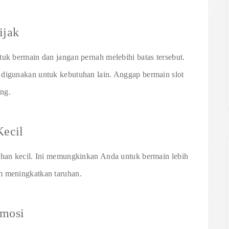
ijak
k bermain dan jangan pernah melebihi batas tersebut.
digunakan untuk kebutuhan lain. Anggap bermain slot
ng.
Kecil
han kecil. Ini memungkinkan Anda untuk bermain lebih
 meningkatkan taruhan.
omosi