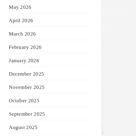
May 2026
April 2026
March 2026
February 2026
January 2026
December 2025
November 2025
October 2025
September 2025
August 2025