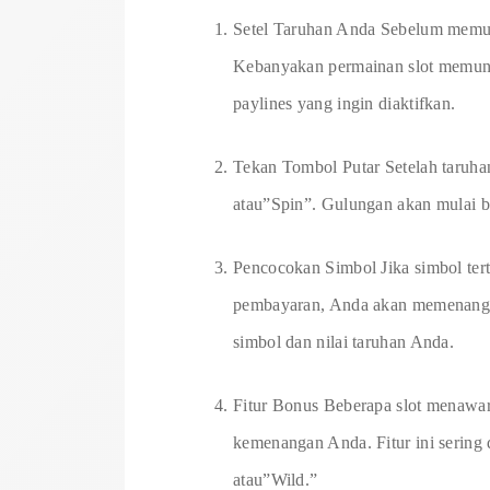
Setel Taruhan Anda Sebelum memut
Kebanyakan permainan slot memun
paylines yang ingin diaktifkan.
Tekan Tombol Putar Setelah taruha
atau”Spin”. Gulungan akan mulai be
Pencocokan Simbol Jika simbol ter
pembayaran, Anda akan memenangka
simbol dan nilai taruhan Anda.
Fitur Bonus Beberapa slot menawa
kemenangan Anda. Fitur ini sering 
atau”Wild.”