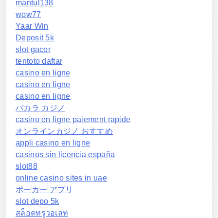
mantul138
wow77
Yaar Win
Deposit 5k
slot gacor
tentoto daftar
casino en ligne
casino en ligne
casino en ligne
バカラ カジノ
casino en ligne paiement rapide
オンラインカジノ おすすめ
appli casino en ligne
casinos sin licencia españa
slot88
online casino sites in uae
ポーカー アプリ
slot depo 5k
สล็อตทรูวอเลท