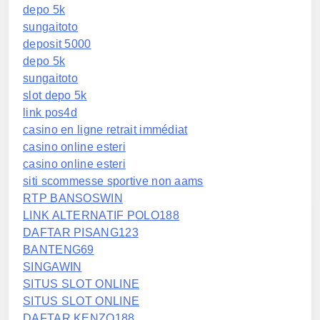
depo 5k
sungaitoto
deposit 5000
depo 5k
sungaitoto
slot depo 5k
link pos4d
casino en ligne retrait immédiat
casino online esteri
casino online esteri
siti scommesse sportive non aams
RTP BANSOSWIN
LINK ALTERNATIF POLO188
DAFTAR PISANG123
BANTENG69
SINGAWIN
SITUS SLOT ONLINE
SITUS SLOT ONLINE
DAFTAR KENZO188