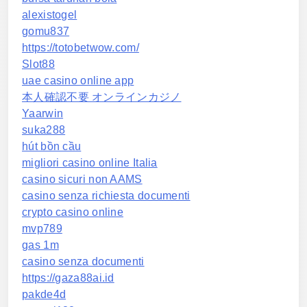
alexistogel
gomu837
https://totobetwow.com/
Slot88
uae casino online app
本人確認不要 オンラインカジノ
Yaarwin
suka288
hút bồn cầu
migliori casino online Italia
casino sicuri non AAMS
casino senza richiesta documenti
crypto casino online
mvp789
gas 1m
casino senza documenti
https://gaza88ai.id
pakde4d