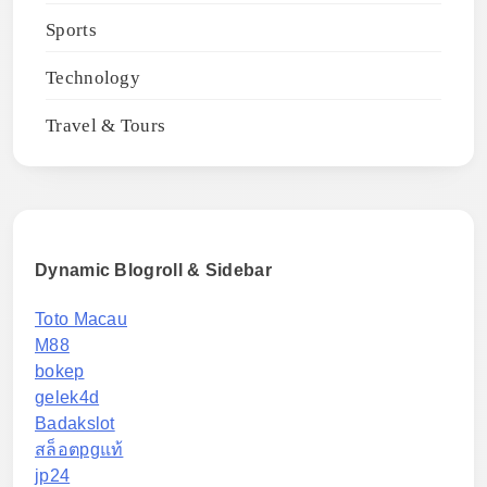
Sports
Technology
Travel & Tours
Dynamic Blogroll & Sidebar
Toto Macau
M88
bokep
gelek4d
Badakslot
สล็อตpgแท้
jp24