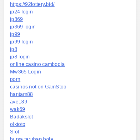
https://92lottery.bid/
jp24 login
jp369
jp369 login
jp99
jp99 login
jp8
jp8 login
online casino cambodia
Mw365 Login
porn
casinos not on GamStop
hantam88
ave189
wak69
Badakslot
olxtoto
Slot
bursa taruhan bola