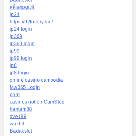
สล็อตpgแท้
jp24
https://92lottery.bid/
jp24 login
jp369
jp369 login
jp99
jp99 login
jp8
jp8 login
online casino cambodia
Mw365 Login
porn
casinos not on GamStop
hantam88
ave189
wak69
Badakslot