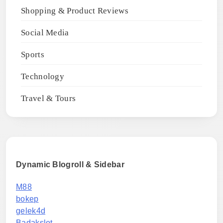
Shopping & Product Reviews
Social Media
Sports
Technology
Travel & Tours
Dynamic Blogroll & Sidebar
M88
bokep
gelek4d
Badakslot