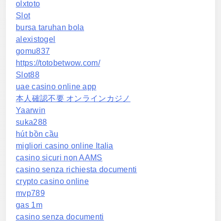
olxtoto
Slot
bursa taruhan bola
alexistogel
gomu837
https://totobetwow.com/
Slot88
uae casino online app
本人確認不要 オンラインカジノ
Yaarwin
suka288
hút bồn cầu
migliori casino online Italia
casino sicuri non AAMS
casino senza richiesta documenti
crypto casino online
mvp789
gas 1m
casino senza documenti