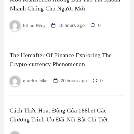
Nhanh Chóng Cho Người Mới
18 hours ago
0
Ethan Riley
The Hereafter Of Finance Exploring The
Crypto-currency Phenomenon
20 hours ago
0
quadro_bike
Cách Thức Hoạt Động Của 188bet Các
Chương Trình Ưu Đãi Nổi Bật Chi Tiết