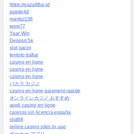
https://gaza88ai.id
pakde4d
mantul138
wow77
Yaar Win
Deposit 5k
slot gacor
tentoto daftar
casino en ligne
casino en ligne
casino en ligne
バカラ カジノ
casino en ligne paiement rapide
オンラインカジノ おすすめ
appli casino en ligne
casinos sin licencia españa
slot88
online casino sites in uae
ポーカー アプリ