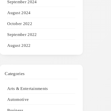
September 2024
August 2024
October 2022
September 2022
August 2022
Categories
Arts & Entertainments
Automotive
Business