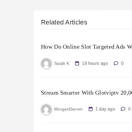
Related Articles
How Do Online Slot Targeted Ads W
18 hours ago
0
Saqib K
Stream Smarter With Glotviptv 20,0
1 day ago
0
MorganDarren