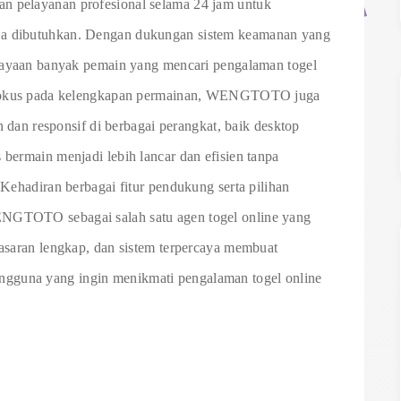
 pelayanan profesional selama 24 jam untuk
a dibutuhkan. Dengan dukungan sistem keamanan yang
rcayaan banyak pemain yang mencari pengalaman togel
a fokus pada kelengkapan permainan, WENGTOTO juga
n dan responsif di berbagai perangkat, baik desktop
bermain menjadi lebih lancar dan efisien tanpa
Kehadiran berbagai fitur pendukung serta pilihan
NGTOTO sebagai salah satu agen togel online yang
asaran lengkap, dan sistem terpercaya membuat
guna yang ingin menikmati pengalaman togel online