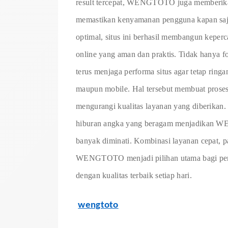
result tercepat, WENGTOTO juga memberikan
memastikan kenyamanan pengguna kapan saj
optimal, situs ini berhasil membangun kepe
online yang aman dan praktis. Tidak hany
terus menjaga performa situs agar tetap ringa
maupun mobile. Hal tersebut membuat proses 
mengurangi kualitas layanan yang diberikan. 
hiburan angka yang beragam menjadikan WE
banyak diminati. Kombinasi layanan cepat, p
WENGTOTO menjadi pilihan utama bagi peng
dengan kualitas terbaik setiap hari.
wengtoto