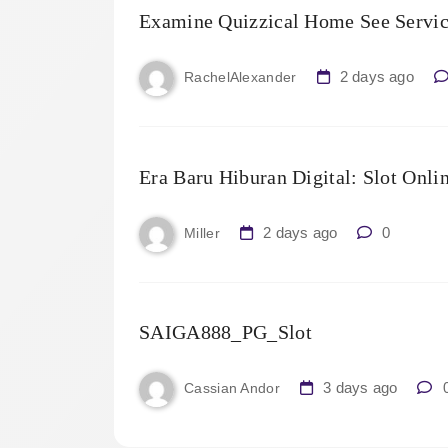
Examine Quizzical Home See Service
2 days ago
RachelAlexander
Era Baru Hiburan Digital: Slot Onli
2 days ago
0
Miller
SAIGA888_PG_Slot
3 days ago
Cassian Andor