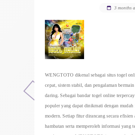
3 months 
WENGTOTO dikenal sebagai situs togel onli
cepat, sistem stabil, dan pengalaman bermai
daring. Sebagai bandar togel online terpe
populer yang dapat dinikmati dengan mudah
modern. Setiap fitur dirancang secara efisi
hambatan serta memperoleh informasi yang t