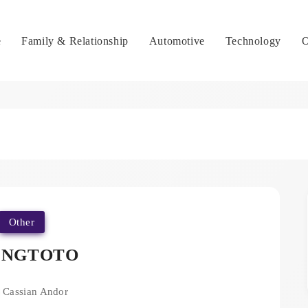
e
Family & Relationship
Automotive
Technology
O
Other
NGTOTO
Cassian Andor