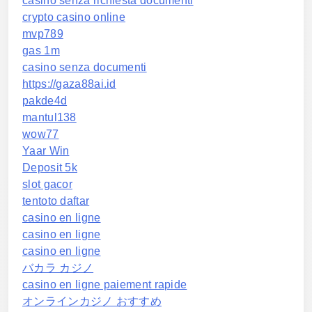
casino senza richiesta documenti
crypto casino online
mvp789
gas 1m
casino senza documenti
https://gaza88ai.id
pakde4d
mantul138
wow77
Yaar Win
Deposit 5k
slot gacor
tentoto daftar
casino en ligne
casino en ligne
casino en ligne
バカラ カジノ
casino en ligne paiement rapide
オンラインカジノ おすすめ