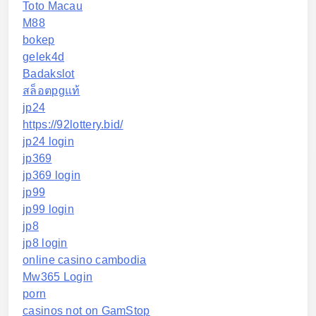
Toto Macau
M88
bokep
gelek4d
Badakslot
สล็อตpgแท้
jp24
https://92lottery.bid/
jp24 login
jp369
jp369 login
jp99
jp99 login
jp8
jp8 login
online casino cambodia
Mw365 Login
porn
casinos not on GamStop