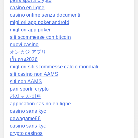
paris sportif crypto
casino en ligne
casino online senza documenti
migliori app poker android
migliori app poker
siti scommesse con bitcoin
nuovi casino
オンカジ アプリ
เว็บตรง2026
migliori siti scommesse calcio mondiali
siti casino non AAMS
siti non AAMS
pari sportif crypto
카지노 사이트
application casino en ligne
casino sans kyc
dewagame88
casino sans kyc
crypto casinos