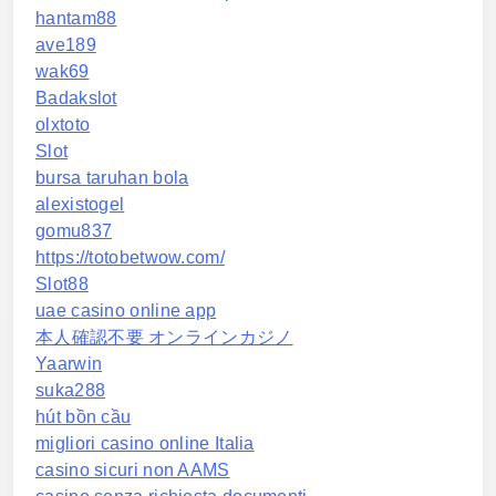
hantam88
ave189
wak69
Badakslot
olxtoto
Slot
bursa taruhan bola
alexistogel
gomu837
https://totobetwow.com/
Slot88
uae casino online app
本人確認不要 オンラインカジノ
Yaarwin
suka288
hút bồn cầu
migliori casino online Italia
casino sicuri non AAMS