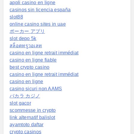
appli casino en ligne
casinos sin licencia españa
slot88
online casino sites in uae
ポーカー アプリ
slot depo 5k
สล็อตทรูวอเลท
casino en ligne retrait immédiat
casino en ligne fiable
best crypto casino
casino en ligne retrait immédiat
casino en ligne
casino sicuri non AAMS
バカラ カジノ
slot gacor
scommesse in crypto
link alternatif balislot
ayamtoto daftar
crypto casinos