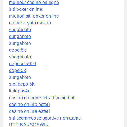
meilleur casino en ligne
siti poker online
migliori siti poker online
online crypto casino
sungaitoto
sungaitoto
sungaitoto
depo 5k
sungaitoto
deposit 5000
depo 5k
sungaitoto
slot depo 5k
link pos4d
casino en ligne retrait immédiat
casino online esteri
casino online esteri
siti scommesse sportive non aams
RTP BANSOSWIN