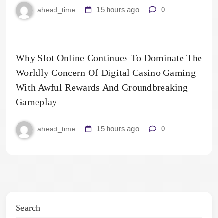
15 hours ago
0
ahead_time
Why Slot Online Continues To Dominate The
Worldly Concern Of Digital Casino Gaming
With Awful Rewards And Groundbreaking
Gameplay
15 hours ago
0
ahead_time
Search