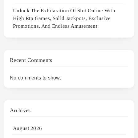
Unlock The Exhilaration Of Slot Online With
High Rtp Games, Solid Jackpots, Exclusive
Promotions, And Endless Amusement
Recent Comments
No comments to show.
Archives
August 2026