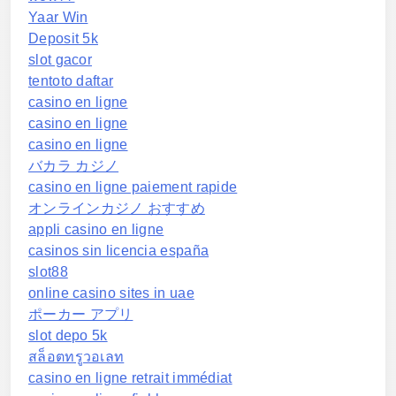
Yaar Win
Deposit 5k
slot gacor
tentoto daftar
casino en ligne
casino en ligne
casino en ligne
バカラ カジノ
casino en ligne paiement rapide
オンラインカジノ おすすめ
appli casino en ligne
casinos sin licencia españa
slot88
online casino sites in uae
ポーカー アプリ
slot depo 5k
สล็อตทรูวอเลท
casino en ligne retrait immédiat