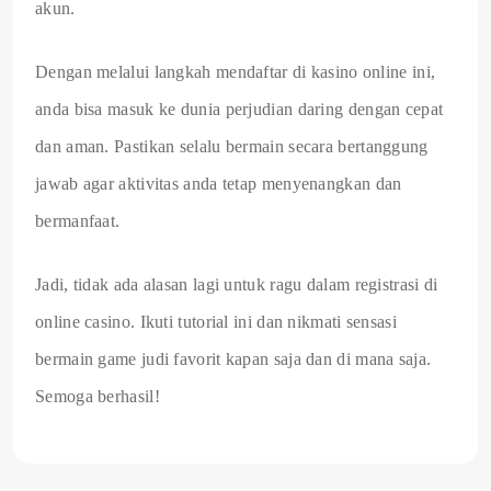
akun.
Dengan melalui langkah mendaftar di kasino online ini,
anda bisa masuk ke dunia perjudian daring dengan cepat
dan aman. Pastikan selalu bermain secara bertanggung
jawab agar aktivitas anda tetap menyenangkan dan
bermanfaat.
Jadi, tidak ada alasan lagi untuk ragu dalam registrasi di
online casino. Ikuti tutorial ini dan nikmati sensasi
bermain game judi favorit kapan saja dan di mana saja.
Semoga berhasil!