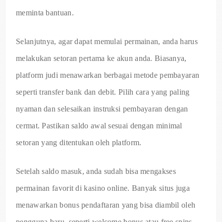
meminta bantuan.
Selanjutnya, agar dapat memulai permainan, anda harus
melakukan setoran pertama ke akun anda. Biasanya,
platform judi menawarkan berbagai metode pembayaran
seperti transfer bank dan debit. Pilih cara yang paling
nyaman dan selesaikan instruksi pembayaran dengan
cermat. Pastikan saldo awal sesuai dengan minimal
setoran yang ditentukan oleh platform.
Setelah saldo masuk, anda sudah bisa mengakses
permainan favorit di kasino online. Banyak situs juga
menawarkan bonus pendaftaran yang bisa diambil oleh
pengguna baru, seperti welcome bonus atau free spins.