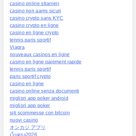
casino online stranieri
casino non aams sicuri
casino crypto sans KYC
casino crypto en ligne
casino en ligne crypto
tennis paris sportif
Viagra
nouveaux casinos en ligne
casino en ligne paiement rapide
tennis paris sportif
paris sportif crypto
casino en ligne
casino online senza documenti
migliori app poker android
migliori app poker
siti scommesse con bitcoin
nuovi casino
オンカジ アプリ
เว็บตรง2026