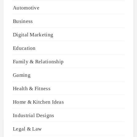
Automotive
Business
Digital Marketing
Education
Family & Relationship
Gaming
Health & Fitness
Home & Kitchen Ideas
Industrial Designs
Legal & Law