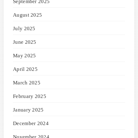
September 2025
August 2025
July 2025
June 2025
May 2025
April 2025
March 2025
February 2025
January 2025
December 2024
November 2024