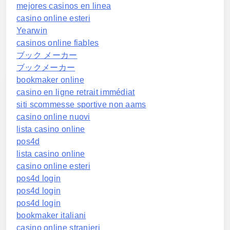
mejores casinos en linea
casino online esteri
Yearwin
casinos online fiables
ブック メーカー
ブックメーカー
bookmaker online
casino en ligne retrait immédiat
siti scommesse sportive non aams
casino online nuovi
lista casino online
pos4d
lista casino online
casino online esteri
pos4d login
pos4d login
pos4d login
bookmaker italiani
casino online stranieri