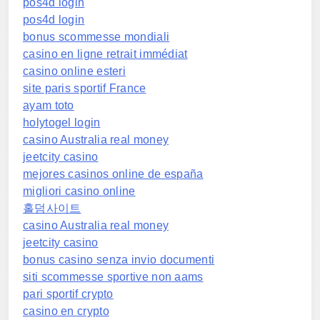
pos4d login
pos4d login
bonus scommesse mondiali
casino en ligne retrait immédiat
casino online esteri
site paris sportif France
ayam toto
holytogel login
casino Australia real money
jeetcity casino
mejores casinos online de españa
migliori casino online
홀덤사이트
casino Australia real money
jeetcity casino
bonus casino senza invio documenti
siti scommesse sportive non aams
pari sportif crypto
casino en crypto