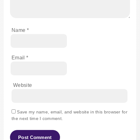
Name
*
Email
*
Website
Save my name, email, and website in this browser for
the next time I comment.